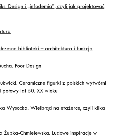
s. Design i „infodemia”, czyli jak projektować
ktura
esne biblioteki – architektura i funkcja
Mucha. Poor Design
ukwicki. Ceramiczne figurki z polskich wytwórni
od połowy lat 50. XX wieku
ka Wysocka. Wielbłąd na etażerce, czyli kilka
a Żubka-Chmielewska. Ludowe inspiracje w