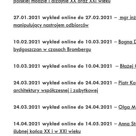
polskiej modzie i dizajnie XX oraz XXI wieku
27.01.2021 wykład online do 27.02.2021
–
mgr inż
manipulujący nastrojem odbiorców
10.02.2021 wykład online do 10.03.2021
–
Bogna D
bydgoszczan w czasach Brombergu
10.03.2021 wykład online do 10.04.2021
–
Błażej 
24.03.2021 wykład online do 24.04.2021
–
Piotr Ko
architektury współczesnej i zabytkowej
24.03.2021 wykład online do 24.04.2021
–
Olga Mi
14.04.2021 wykład online do 14.05.2021
–
Anna St
ślubnej końca XX i w XXI wieku