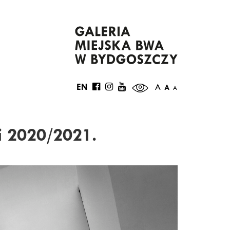
EN
A
A
A
i 2020/2021.