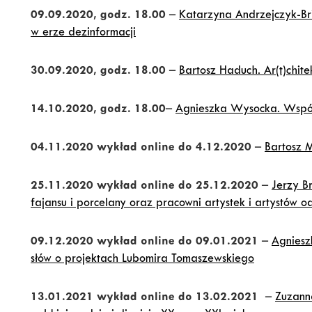
09.09.2020, godz. 18.00
–
Katarzyna Andrzejczyk-Brik
w erze dezinformacji
30.09.2020, godz. 18.00
–
Bartosz Haduch. Ar(t)chite
14.10.2020, godz. 18.00
–
Agnieszka Wysocka. Współcz
04.11.2020 wykład online do 4.12.2020
–
Bartosz 
25.11.2020 wykład online do 25.12.2020
–
Jerzy Br
fajansu i porcelany oraz pracowni artystek i artystów 
09.12.2020 wykład online do 09.01.2021
–
Agniesz
słów o projektach Lubomira Tomaszewskiego
13.01.2021 wykład online do 13.02.2021
–
Zuzann