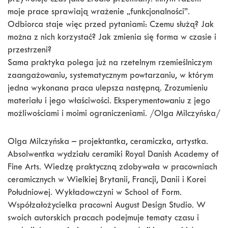
przywołuje czas jako źródło przemiany. Innym razem
moje prace sprawiają wrażenie „funkcjonalności”.
Odbiorca staje więc przed pytaniami: Czemu służą? Jak
można z nich korzystać? Jak zmienia się forma w czasie i
przestrzeni?
Sama praktyka polega już na rzetelnym rzemieślniczym
zaangażowaniu, systematycznym powtarzaniu, w którym
jedna wykonana praca ulepsza następną. Zrozumieniu
materiału i jego właściwości. Eksperymentowaniu z jego
możliwościami i moimi ograniczeniami. /Olga Milczyńska/
Olga Milczyńska – projektantka, ceramiczka, artystka.
Absolwentka wydziału ceramiki Royal Danish Academy of
Fine Arts. Wiedzę praktyczną zdobywała w pracowniach
ceramicznych w Wielkiej Brytanii, Francji, Danii i Korei
Południowej. Wykładowczyni w School of Form.
Współzałożycielka pracowni August Design Studio. W
swoich autorskich pracach podejmuje tematy czasu i