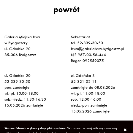
powrót
Galeria Miejska bwa
Sekretariat
w Bydgoszczy
tel. 52-339-30-50
ul. Gdańska 20
bwa@galeriabwa.bydgoszcz.pl
85-006 Bydgoszcz
NIP 967-00-56-444
Regon 092559075
ul. Gdańska 20
ul. Gdańska 3
52-339-30-50
52-321-02-11
pon. zamknięte
zamknięte do 08.08.2026
wt.-pt. 10.00-18.00
wt.-pt. 11.00-18.00
sob.-niedz. 11.30-16.30
sob. 12.00-16.00
15.05.2026 zamknięte
niedz.-pon. zamknięte
15.05.2026 zamknięte
Wstęp na wystawy
Ważne: Strona wykorzystuje pliki cookies.
W ramach naszej witryny stosujemy
bezpłatny