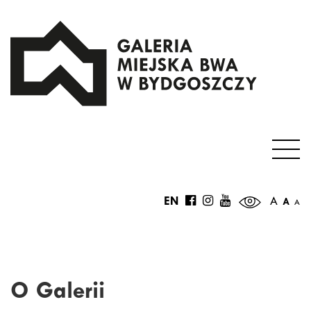
EN
A
A
A
O Galerii