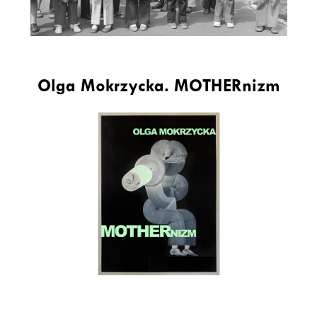
Olga Mokrzycka. MOTHERnizm