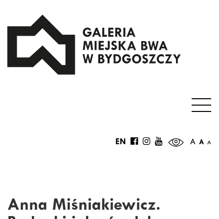
EN
A
A
A
Anna Miśniakiewicz.