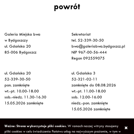
powrót
Galeria Miejska bwa
Sekretariat
w Bydgoszczy
tel. 52-339-30-50
ul. Gdańska 20
bwa@galeriabwa.bydgoszcz.pl
85-006 Bydgoszcz
NIP 967-00-56-444
Regon 092559075
ul. Gdańska 20
ul. Gdańska 3
52-339-30-50
52-321-02-11
pon. zamknięte
zamknięte do 08.08.2026
wt.-pt. 10.00-18.00
wt.-pt. 11.00-18.00
sob.-niedz. 11.30-16.30
sob. 12.00-16.00
15.05.2026 zamknięte
niedz.-pon. zamknięte
15.05.2026 zamknięte
Wstęp na wystawy
Ważne: Strona wykorzystuje pliki cookies.
W ramach naszej witryny stosujemy
bezpłatny
pliki cookies w celu świadczenia Państwu usług na najwyższym poziomie, w tym w