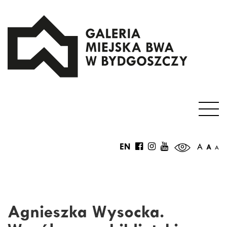
EN
A
A
A
Agnieszka Wysocka.