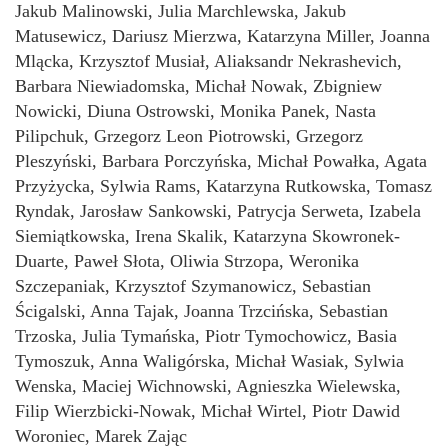
Jakub Malinowski, Julia Marchlewska, Jakub
Matusewicz, Dariusz Mierzwa, Katarzyna Miller, Joanna
Mlącka, Krzysztof Musiał, Aliaksandr Nekrashevich,
Barbara Niewiadomska, Michał Nowak, Zbigniew
Nowicki, Diuna Ostrowski, Monika Panek, Nasta
Pilipchuk, Grzegorz Leon Piotrowski, Grzegorz
Pleszyński, Barbara Porczyńska, Michał Powałka, Agata
Przyżycka, Sylwia Rams, Katarzyna Rutkowska, Tomasz
Ryndak, Jarosław Sankowski, Patrycja Serweta, Izabela
Siemiątkowska, Irena Skalik, Katarzyna Skowronek-
Duarte, Paweł Słota, Oliwia Strzopa, Weronika
Szczepaniak, Krzysztof Szymanowicz, Sebastian
Ścigalski, Anna Tajak, Joanna Trzcińska, Sebastian
Trzoska, Julia Tymańska, Piotr Tymochowicz, Basia
Tymoszuk, Anna Waligórska, Michał Wasiak, Sylwia
Wenska, Maciej Wichnowski, Agnieszka Wielewska,
Filip Wierzbicki-Nowak, Michał Wirtel, Piotr Dawid
Woroniec, Marek Zając