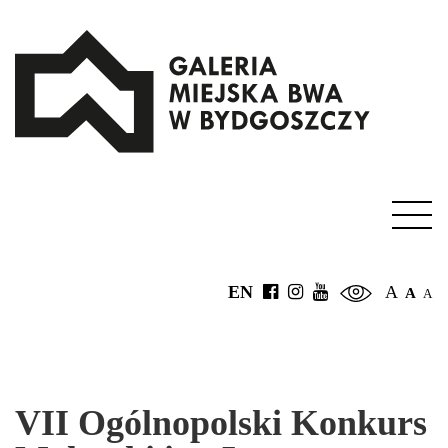
EN
A
A
A
VII Ogólnopolski Konkurs