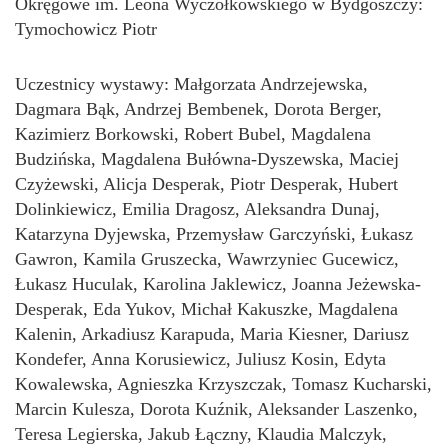
Okręgowe im. Leona Wyczółkowskiego w Bydgoszczy:
Tymochowicz Piotr
Uczestnicy wystawy: Małgorzata Andrzejewska,
Dagmara Bąk, Andrzej Bembenek, Dorota Berger,
Kazimierz Borkowski, Robert Bubel, Magdalena
Budzińska, Magdalena Bułówna-Dyszewska, Maciej
Czyżewski, Alicja Desperak, Piotr Desperak, Hubert
Dolinkiewicz, Emilia Dragosz, Aleksandra Dunaj,
Katarzyna Dyjewska, Przemysław Garczyński, Łukasz
Gawron, Kamila Gruszecka, Wawrzyniec Gucewicz,
Łukasz Huculak, Karolina Jaklewicz, Joanna Jeżewska-
Desperak, Eda Yukov, Michał Kakuszke, Magdalena
Kalenin, Arkadiusz Karapuda, Maria Kiesner, Dariusz
Kondefer, Anna Korusiewicz, Juliusz Kosin, Edyta
Kowalewska, Agnieszka Krzyszczak, Tomasz Kucharski,
Marcin Kulesza, Dorota Kuźnik, Aleksander Laszenko,
Teresa Legierska, Jakub Łączny, Klaudia Malczyk,