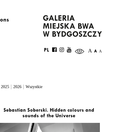
ions
A
PL
A
A
|
|
|
2025
2026
Wszystkie
Sebastian Soberski. Hidden colours and
sounds of the Universe