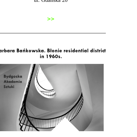
ul. Gdańska 20
>>
arbara Bańkowska. Błonie residential district
in 1960s.