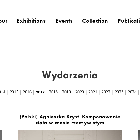
our
Exhibitions
Events
Collection
Publicat
Wydarzenia
|
|
|
|
|
|
|
|
|
|
014
2015
2016
2018
2019
2020
2021
2022
2023
2024
2017
(Polski) Agnieszka Kryst. Komponowanie
ciała w czasie rzeczywistym