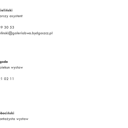
ieliński
tarszy asystent
339 30 53
elinski@galeriabwa.bydgoszcz.pl
goda
Opiekun wystaw
321 02 11
obociński
Montażysta wystaw