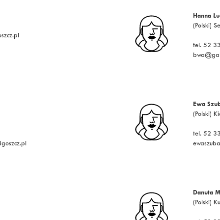
Hanna Łu
(Polski) S
szcz.pl
tel. 52 
bwa@gale
Ewa Szub
(Polski) 
tel. 52 
goszcz.pl
ewaszuba
Danuta M
(Polski) K