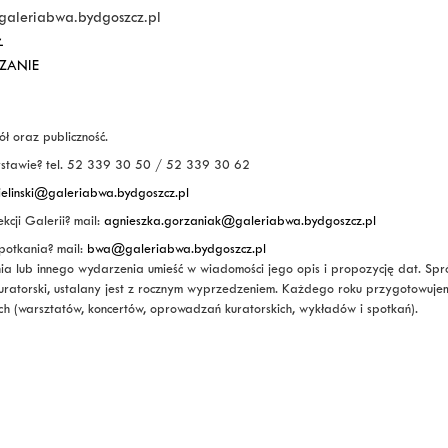
leriabwa.bydgoszcz.pl
Ł
ZANIE
ł oraz publiczność.
ystawie? tel. 52 339 30 50 / 52 339 30 62
ielinski@galeriabwa.bydgoszcz.pl
kcji Galerii? mail:
agnieszka.gorzaniak@galeriabwa.bydgoszcz.pl
potkania? mail:
bwa@galeriabwa.bydgoszcz.pl
a lub innego wydarzenia umieść w wiadomości jego opis i propozycję dat. Spróbu
uratorski, ustalany jest z rocznym wyprzedzeniem. Każdego roku przygotowuje
(warsztatów, koncertów, oprowadzań kuratorskich, wykładów i spotkań).