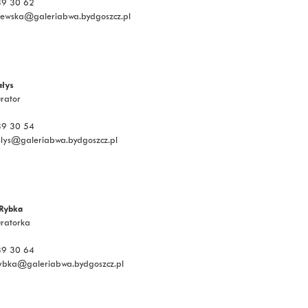
339 30 62
lewska@galeriabwa.bydgoszcz.pl
ałys
urator
339 30 54
lys@galeriabwa.bydgoszcz.pl
 Rybka
uratorka
339 30 64
rybka@galeriabwa.bydgoszcz.pl