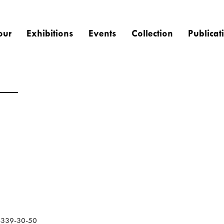
our
Exhibitions
Events
Collection
Publicat
2-339-30-50