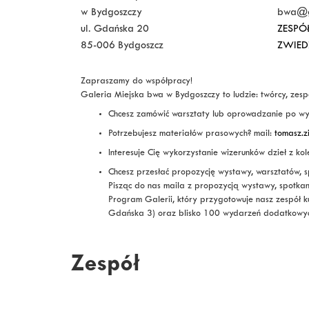
w Bydgoszczy
bwa@ga
ul. Gdańska 20
ZESPÓ
85-006 Bydgoszcz
ZWIED
Zapraszamy do współpracy!
Galeria Miejska bwa w Bydgoszczy to ludzie: twórcy, zespó
Chcesz zamówić warsztaty lub oprowadzanie po w
Potrzebujesz materiałów prasowych? mail:
tomasz.z
Interesuje Cię wykorzystanie wizerunków dzieł z kole
Chcesz przesłać propozycję wystawy, warsztatów, s
Pisząc do nas maila z propozycją wystawy, spotkani
Program Galerii, który przygotowuje nasz zespół k
Gdańska 3) oraz blisko 100 wydarzeń dodatkowych 
Zespół