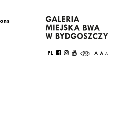
ions
PL
A
A
A