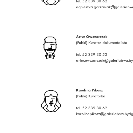
tel. 52 339 30 62
agnieszka.gorzaniak@galeriabwa
Artur Owczarczak
(Polski) Kurator dokumentalista
tel. 52 339 30 53
artur.owczarczak@galeriabwa.by
Karolina Pikosz
(Polski) Kuratorka
tel. 52 339 30 62
karolinapikosz@galeriabwa.bydg