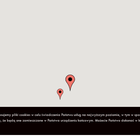
sujemy pliki cookies w celu świadczenia Państwu usług na najwyższym poziomie, w tym w sp
cza, że będą one zamieszczane w Państwa urządzeniu końcowym. Możecie Państwo dokonać w 