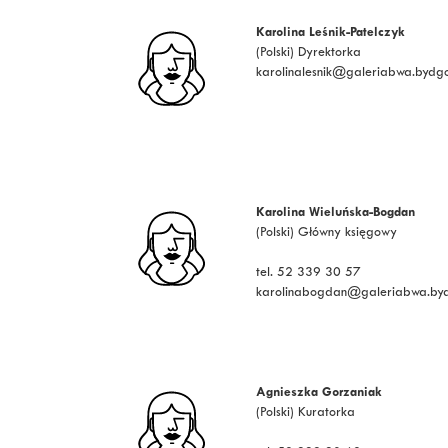
Karolina Leśnik-Patelczyk
(Polski) Dyrektorka
karolinalesnik@galeriabwa.bydgo
Karolina Wieluńska-Bogdan
(Polski) Główny księgowy
tel. 52 339 30 57
karolinabogdan@galeriabwa.byd
Agnieszka Gorzaniak
(Polski) Kuratorka