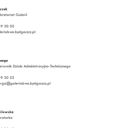
czak
ekretariat Galerii
339 30 50
riabwa.bydgoszcz.pl
arga
Kierownik Działu Administracyjno-Technicznego
339 30 55
rga@galeriabwa.bydgoszcz.pl
ilewska
uratorka