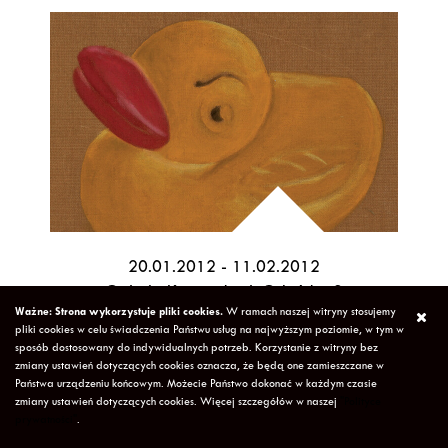
20.01.2012 - 11.02.2012
Galeria Kantorek, ul. Gdańska 3
Ważne: Strona wykorzystuje pliki cookies.
W ramach naszej witryny stosujemy
>>
pliki cookies w celu świadczenia Państwu usług na najwyższym poziomie, w tym w
sposób dostosowany do indywidualnych potrzeb. Korzystanie z witryny bez
zmiany ustawień dotyczących cookies oznacza, że będą one zamieszczane w
Państwa urządzeniu końcowym. Możecie Państwo dokonać w każdym czasie
zmiany ustawień dotyczących cookies. Więcej szczegółów w naszej
"Polityce
prywatności"
.
Mosty. Malarstwo i fotografia