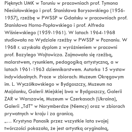
Pięknych UMK w Toruniu w pracowniach prof. Tymona
Niesiołowskiego i prof. Stanisława Borysowskiego (1956-
1957), rzeźbę w PWSSP w Gdańsku w pracowniach prof.
Stanisława Horno-Popławskiego i prof. Alfreda
Wiśniewskiego (1959-1961). W latach 1964-1968
studiowała na Wydziale rzeźby w PWSSP w Poznaniu. W
1968 r. uzyskała dyplom z wyróżnieniem w pracowni
prof. Bazylego Wojtowicza. Zajmowała się rzeźbą,
malarstwem, rysunkiem, pedagogiką artystyczną, a w
latach 1961-1963 dziennikarstwem. Autorka 15 wystaw
indywidualnych. Prace w zbiorach: Muzeum Okręgowym
im. L. Wyczółkowskiego w Bydgoszczy, Muzeum na
Majdanku, Galerii Miejskiej bwa w Bydgoszczy, Galerii
ZAR w Warszawie, Muzeum w Czerkasach (Ukraina),
Galerii „TdT” w Norymberdze (Niemcy) oraz w zbiorach
prywatnych w kraju i za granicą.
„… Krystyna Panasik przez wszystkie lata swojej
twórczości pokazała, że jest artystką oryginalną,