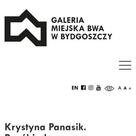
EN
A
A
A
Krystyna Panasik.