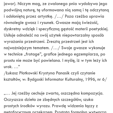
jawor). Niczym mag, ze zwalonego pnia wydobywa jego
podwójną naturę, tę uformowana nią samą i tę odczytaną
i odsłoniętą przez artystkę. /…/ Poza rzeźba uprawia
równolegle gwasz i rysunek. Gwasze mają świeżość,
dyskretny wdzięk i specyficzną gęstość materii poetyckiej.
Usiłuje odnaleźć na swój użytek niepowtarzalny sposób
wyrażania przestrzeni. Zresztą przestrzeń jest ich
najważniejszym tematem. /…/ Swoje gwasze wykonuje
w technice „frotage”, grafice jednego egzemplarza, po
prostu nie może być powielana. I myślę, iż w tym leży ich
urok. …”
/Łukasz Płotkowski Krystyna Panasik czyli czytanie
kształtów, w: Bydgoski Informator Kulturalny, 1996, nr 6/
„… Jej rzeźby cechuje zwarta, oszczędna kompozycja.
Oczyszcza dzieła ze zbędnych szczegółów, szuka
prostych środków wyrazu. Prawdę widzenia łączy z
metaforycznym przekazem. Prostota formalna wytwarza