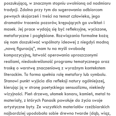
poszukującą, w znacznym stopniu uwolnioną od nadmiaru
tradycji. Zdolna przy tym do sugerowania odbiorcom
pewnych skojarzeń i treści na temat człowieka, jego
dramatów tracenia pozorów, krępujących go uwikłań i
masek. Jej prace wydają się być refleksyjne, wyciszone,
metaforyczne i pogłębione. Rozwiązania formalne każą
się nam doszukiwać wspólnoty ideowej z niegdyś modną
„nową figuracją”, mam tu na myśli swobodę
kompozycyjną, łatwość operowania uproszczonymi
realiami, niedookreśloność programu tematycznego oraz
troskę o warstwę znaczeniową z wyraźnym kontekstem
literackim. To forma spełnia rolę metafory lub symbolu.
Stanowi punkt wyjścia dla refleksji natury ogólniejszej,
kierując ją w stronę poetyckiego sensualizmu, niekiedy
wizyjności. Pień drzewa, ułamek konaru, kamień, metal to
materiały, z których Panasik powołuje do życia swoje
artystyczne byty. Ze wszystkich materiałów rzeźbiarskich
najbardziej upodobała sobie drewno twarde (dąb, wiąz,