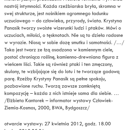
nastrój intymności. Każda rzeźbiarska bryła, skromna w
swej strukturze, jest nośnikiem ogromnego ładunku
uczuciowego – do człowieka, przyrody, świata. Krystyna
Panasik tworzy swoiste wizerunki ludzi i ptaków. Mówi o
uczuciach, miłości, o tęsknotach. Nie są to dzieła radosne
w wyrazie. Niosą w sobie dozę smutku i samotności. /…/
Taka jest twarz ze łzą osadzona w kamiennym ciele,
postać chroniąca roślinę, kamienno-drewniana figura z
wieńcem liści. Takie są również ptaki i ten zmęczony,
skulony, te wzbijające się do lotu i te tworzące godową
parę. Rzeźby Krystyny Panasik są pełne spokoju,
pozbawione ruchu. Tworzą zawsze zamkniętą
kompozycję – każda z nich istnieje sama dla siebie. …
/Elżbieta Kantorek – informator wystawy Człowiek-
Ziemia-Kosmos, 2000, BWA, Bydgoszcz/
otwarcie wystawy: 27 kwietnia 2012, godz. 18.00