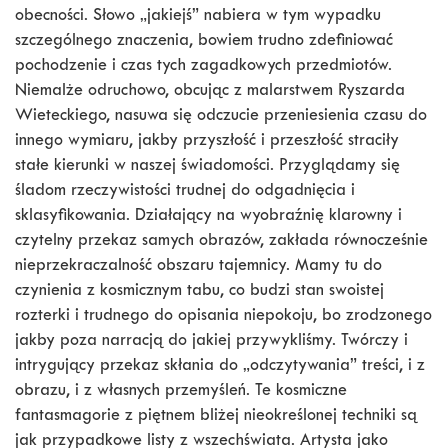
obecności. Słowo „jakiejś” nabiera w tym wypadku
szczególnego znaczenia, bowiem trudno zdefiniować
pochodzenie i czas tych zagadkowych przedmiotów.
Niemalże odruchowo, obcując z malarstwem Ryszarda
Wieteckiego, nasuwa się odczucie przeniesienia czasu do
innego wymiaru, jakby przyszłość i przeszłość straciły
stałe kierunki w naszej świadomości. Przyglądamy się
śladom rzeczywistości trudnej do odgadnięcia i
sklasyfikowania. Działający na wyobraźnię klarowny i
czytelny przekaz samych obrazów, zakłada równocześnie
nieprzekraczalność obszaru tajemnicy. Mamy tu do
czynienia z kosmicznym tabu, co budzi stan swoistej
rozterki i trudnego do opisania niepokoju, bo zrodzonego
jakby poza narracją do jakiej przywykliśmy. Twórczy i
intrygujący przekaz skłania do „odczytywania” treści, i z
obrazu, i z własnych przemyśleń. Te kosmiczne
fantasmagorie z piętnem bliżej nieokreślonej techniki są
jak przypadkowe listy z wszechświata. Artysta jako