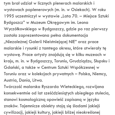
tym brał udział w licznych plenerach malarskich i
wystawach poplenerowych (m. in. w Osiekach). W roku
1995 uczestniczył w wystawie „Lata 70. – Miejsce Sztuki
Bydgoszcz” w Muzeum Okręgowym im. Leona
Wyczółkowskiego w Bydgoszczy, gdzie po raz pierwszy
została zaprezentowana pełna dokumentacja
„Niezależnej Galerii Nieistniejącej NIE” oraz prace
malarskie i rysunki z tamtego okresu, które otwierały tę
wystawę. Prace artysty znajdują się w kilku muzeach w
kraju, m. in. w Bydgoszczy, Toruniu, Grudziądzu, Słupsku i
Gdański, a także w Centrum Sztuki Współczesnej w
Toruniu oraz w kolekcjach prywatnych – Polska, Niemcy,
Austria, Dania, Litwa.
Twórczość malarska Ryszarda Wieteckiego, rozwijana
konsekwentnie od lat sześćdziesiątych ubiegłego stulecia,
stanowi kosmologiczną opowieść zapisaną w języku
znaków. Tajemnicze obiekty stają się śladami jakiejś
cywilizacji, jakiejś kultury, jakiejś bliżej nieokreślonej