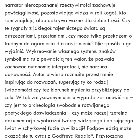
narrator nierozpoznanej rzeczywistości zachowuje
powściągliwość, pozostawiając widza w roli kogoś, kto
sam znajduje, albo odkrywa ważne dla siebie treści. Czy
te sygnały z jakiegoś tajemniczego świata są
ostrzeżeniami, przesłaniami, czy może tylko przekazem o
trudnym do ogarnięcia dla nas istnieniu? Nie sposób tego
wyjaśnić. Wykreowanie własnego systemu znaków i
symboli ma tu z pewnością ten walor, że pozwala
zachować autonomię interpretacji, nie narzuca
dosłowności. Autor otwiera rozmaite przestrzenie
inspirując do rozważań, sugerując tylko rodzaj
świadomości czy też kierunek myślenia przybliżający do
celu. W tak zarysowanym ujęciu wypada zastanowić się –
czy jest to archeologia swobodnie rozwijanego
poetyckiego doświadczenia – czy może raczej rzetelna
dokumentacja wyobraźni twórcy widzącego i opisującego
świat w schyłkowej fazie cywilizacji? Podpowiedzią może
okazać się tu cytat z Godfreya Reggio*. Przytoczona