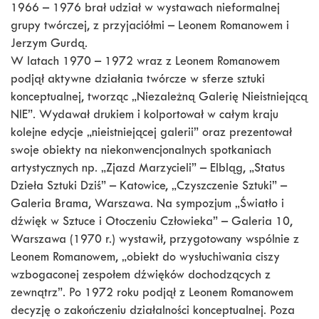
1966 – 1976 brał udział w wystawach nieformalnej
grupy twórczej, z przyjaciółmi – Leonem Romanowem i
Jerzym Gurdą.
W latach 1970 – 1972 wraz z Leonem Romanowem
podjął aktywne działania twórcze w sferze sztuki
konceptualnej, tworząc „Niezależną Galerię Nieistniejącą
NIE”. Wydawał drukiem i kolportował w całym kraju
kolejne edycje „nieistniejącej galerii” oraz prezentował
swoje obiekty na niekonwencjonalnych spotkaniach
artystycznych np. „Zjazd Marzycieli” – Elbląg, „Status
Dzieła Sztuki Dziś” – Katowice, „Czyszczenie Sztuki” –
Galeria Brama, Warszawa. Na sympozjum „Światło i
dźwięk w Sztuce i Otoczeniu Człowieka” – Galeria 10,
Warszawa (1970 r.) wystawił, przygotowany wspólnie z
Leonem Romanowem, „obiekt do wysłuchiwania ciszy
wzbogaconej zespołem dźwięków dochodzących z
zewnątrz”. Po 1972 roku podjął z Leonem Romanowem
decyzję o zakończeniu działalności konceptualnej. Poza