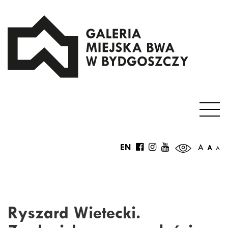
EN
A
A
A
Ryszard Wietecki.