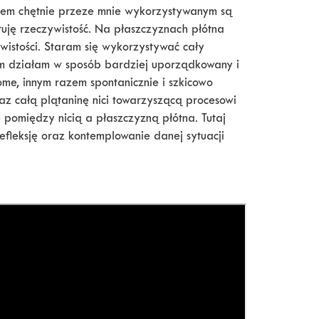
ywem chętnie przeze mnie wykorzystywanym są
etuję rzeczywistość. Na płaszczyznach płótna
stości. Staram się wykorzystywać cały
sem działam w sposób bardziej uporządkowany i
iome, innym razem spontanicznie i szkicowo
az całą plątaninę nici towarzyszącą procesowi
ę pomiędzy nicią a płaszczyzną płótna. Tutaj
refleksję oraz kontemplowanie danej sytuacji