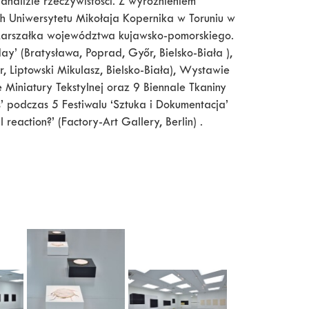
analizie rzeczywistości. Z wyróżnieniem
 Uniwersytetu Mikołaja Kopernika w Toruniu w
Marszałka województwa kujawsko-pomorskiego.
day’ (Bratysława, Poprad, Győr, Bielsko-Biała ),
, Liptowski Mikulasz, Bielsko-Biała), Wystawie
e Miniatury Tekstylnej oraz 9 Biennale Tkaniny
s’ podczas 5 Festiwalu ‘Sztuka i Dokumentacja’
reaction?’ (Factory-Art Gallery, Berlin) .