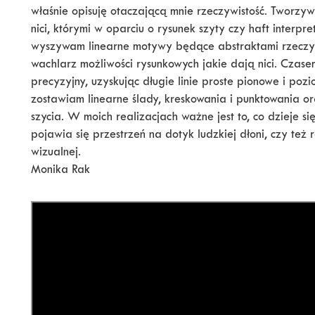
właśnie opisuję otaczającą mnie rzeczywistość. Tworz
nici, którymi w oparciu o rysunek szyty czy haft interpr
wyszywam linearne motywy będące abstraktami rzeczywi
wachlarz możliwości rysunkowych jakie dają nici. Cza
precyzyjny, uzyskując długie linie proste pionowe i poz
zostawiam linearne ślady, kreskowania i punktowania or
szycia. W moich realizacjach ważne jest to, co dzieje si
pojawia się przestrzeń na dotyk ludzkiej dłoni, czy też 
wizualnej.
Monika Rak