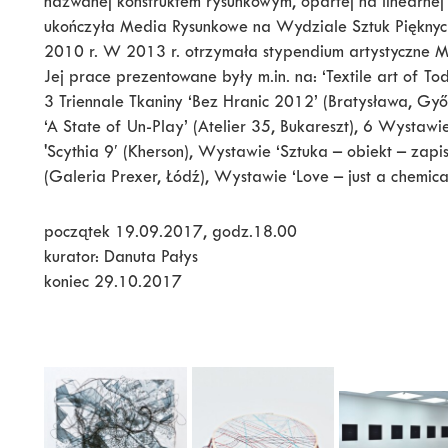
nazwanej konstruktem rysunkowym, opartej na linearnej 
ukończyła Media Rysunkowe na Wydziale Sztuk Pięknych
2010 r. W 2013 r. otrzymała stypendium artystyczne 
Jej prace prezentowane były m.in. na: ‘Textile art of To
3 Triennale Tkaniny ‘Bez Hranic 2012’ (Bratysława, Győr
‘A State of Un-Play’ (Atelier 35, Bukareszt), 6 Wystawi
'Scythia 9′ (Kherson), Wystawie ‘Sztuka – obiekt – zapi
(Galeria Prexer, Łódź), Wystawie ‘Love – just a chemical 
początek 19.09.2017, godz.18.00
kurator: Danuta Pałys
koniec 29.10.2017