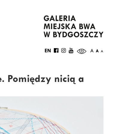
EN
A
A
A
e. Pomiędzy nicią a