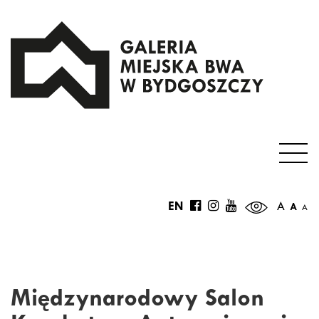
EN
A
A
A
Międzynarodowy Salon