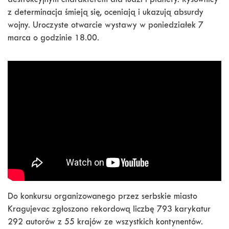
destrukcyjnym charakterem dla ludzi i planety. Rysownicy
z determinacja śmieją się, oceniają i ukazują absurdy
wojny. Uroczyste otwarcie wystawy w poniedziałek 7
marca o godzinie 18.00.
Do konkursu organizowanego przez serbskie miasto
Kragujevac zgłoszono rekordową liczbę 793 karykatur
292 autorów z 55 krajów ze wszystkich kontynentów.