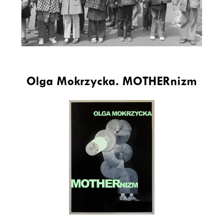
Olga Mokrzycka. MOTHERnizm