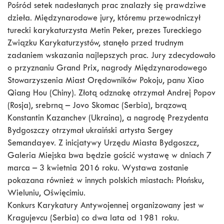
Pośród setek nadesłanych prac znalazły się prawdziwe
dzieła. Międzynarodowe jury, któremu przewodniczył
turecki karykaturzysta Metin Peker, prezes Tureckiego
Związku Karykaturzystów, stanęło przed trudnym
zadaniem wskazania najlepszych prac. Jury zdecydowało
o przyznaniu Grand Prix, nagrody Międzynarodowego
Stowarzyszenia Miast Orędowników Pokoju, panu Xiao
Qiang Hou (Chiny). Złotą odznakę otrzymał Andrej Popov
(Rosja), srebrną – Jovo Skomac (Serbia), brązową
Konstantin Kazanchev (Ukraina), a nagrodę Prezydenta
Bydgoszczy otrzymał ukraiński artysta Sergey
Semandayev. Z inicjatywy Urzędu Miasta Bydgoszcz,
Galeria Miejska bwa będzie gościć wystawę w dniach 7
marca – 3 kwietnia 2016 roku. Wystawa zostanie
pokazana również w innych polskich miastach: Płońsku,
Wieluniu, Oświęcimiu.
Konkurs Karykatury Antywojennej organizowany jest w
Kragujevcu (Serbia) co dwa lata od 1981 roku.