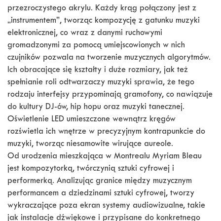
przezroczystego akrylu. Każdy krąg połączony jest z
„instrumentem”, tworząc kompozycję z gatunku muzyki
elektronicznej, co wraz z danymi ruchowymi
gromadzonymi za pomocą umiejscowionych w nich
czujników pozwala na tworzenie muzycznych algorytmów.
Ich obracające się kształty i duże rozmiary, jak też
spełnianie roli odtwarzaczy muzyki sprawia, że tego
rodzaju interfejsy przypominają gramofony, co nawiązuje
do kultury DJ-ów, hip hopu oraz muzyki tanecznej.
Oświetlenie LED umieszczone wewnątrz kręgów
rozświetla ich wnętrze w precyzyjnym kontrapunkcie do
muzyki, tworząc niesamowite wirujące aureole.
Od urodzenia mieszkająca w Montrealu Myriam Bleau
jest kompozytorką, twórczynią sztuki cyfrowej i
performerką. Analizując granice między muzycznym
performancem a dziedzinami sztuki cyfrowej, tworzy
wykraczające poza ekran systemy audiowizualne, takie
jak instalacje dźwiękowe i przypisane do konkretnego