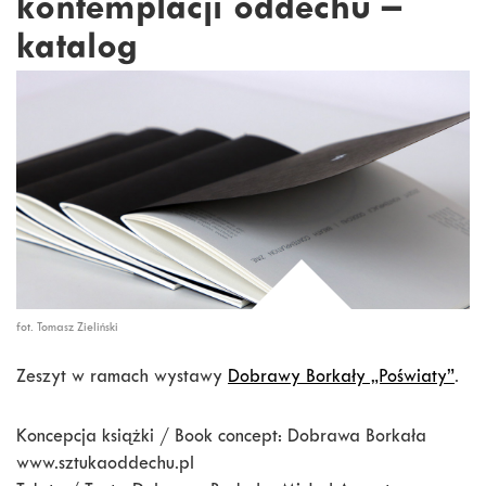
kontemplacji oddechu –
katalog
fot. Tomasz Zieliński
Zeszyt w ramach wystawy
Dobrawy Borkały „Poświaty”
.
Koncepcja książki / Book concept: Dobrawa Borkała
www.sztukaoddechu.pl