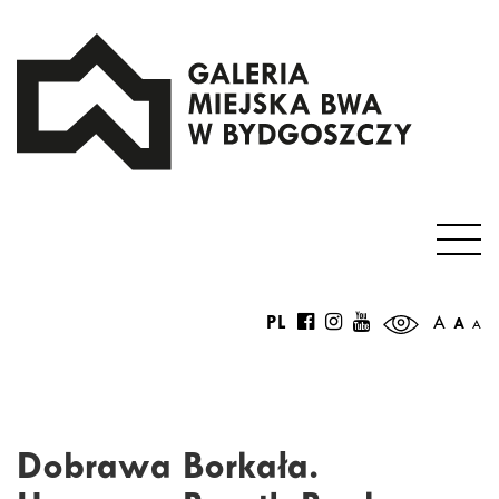
PL
A
A
A
Dobrawa Borkała.