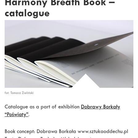
Harmony Breath Book –
catalogue
fot. Tomasz Zieliński
Catalogue as a part of exhibition
Dobrawy Borkały
“Poświaty”
.
Book concept: Dobrawa Borkała www.sztukaoddechu.pl