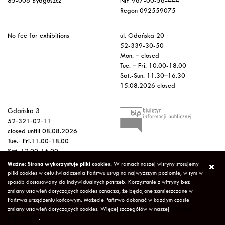
85-006 Bydgoszcz
NIP 967-00-56-444
Regon 092559075
No fee for exhibitions
ul. Gdańska 20
52-339-30-50
Mon. – closed
Tue. – Fri. 10.00-18.00
Sat.-Sun. 11.30–16.30
15.08.2026 closed
Gdańska 3
52-321-02-11
closed untill 08.08.2026
Tue.- Fri.11.00-18.00
Sat. 12.00-16.00
Sun.-Mon. – closed
Ważne: Strona wykorzystuje pliki cookies.
W ramach naszej witryny stosujemy
15.08.2026 closed
pliki cookies w celu świadczenia Państwu usług na najwyższym poziomie, w tym w
sposób dostosowany do indywidualnych potrzeb. Korzystanie z witryny bez
zmiany ustawień dotyczących cookies oznacza, że będą one zamieszczane w
Copyright © 2026 Galeria Miejska bwa w Bydgoszczy
Privacy Policy
Państwa urządzeniu końcowym. Możecie Państwo dokonać w każdym czasie
Declaration of availability
(Polski) Mapa strony
zmiany ustawień dotyczących cookies. Więcej szczegółów w naszej
"Polityce
Projekt - Marcin Markowski
Oprogramowanie -
052b
prywatności"
.