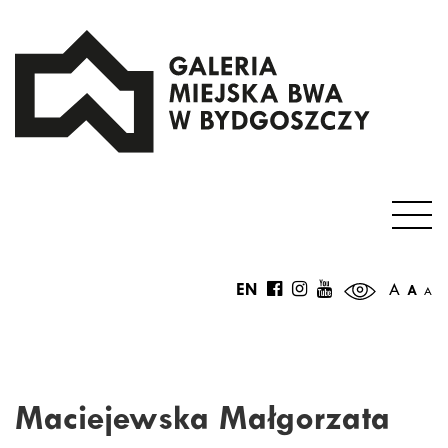
EN
A
A
A
Maciejewska Małgorzata