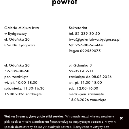
powrót
Galeria Miejska bwa
Sekretariat
w Bydgoszczy
tel. 52-339-30-50
ul. Gdańska 20
bwa@galeriabwa.bydgoszcz.pl
85-006 Bydgoszcz
NIP 967-00-56-444
Regon 092559075
ul. Gdańska 20
ul. Gdańska 3
52-339-30-50
52-321-02-11
pon. zamknięte
zamknięte do 08.08.2026
wt.-pt. 10.00-18.00
wt.-pt. 11.00-18.00
sob.-niedz. 11.30-16.30
sob. 12.00-16.00
15.08.2026 zamknięte
niedz.-pon. zamknięte
15.08.2026 zamknięte
Wstęp na wystawy
Ważne: Strona wykorzystuje pliki cookies.
W ramach naszej witryny stosujemy
bezpłatny
pliki cookies w celu świadczenia Państwu usług na najwyższym poziomie, w tym w
sposób dostosowany do indywidualnych potrzeb. Korzystanie z witryny bez