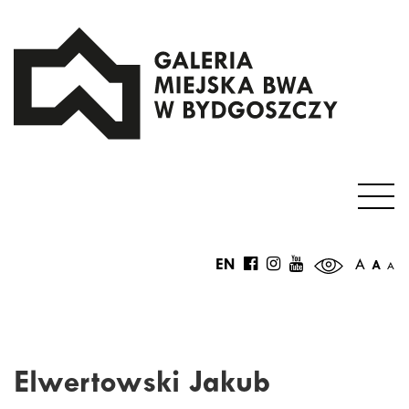
EN
A
A
A
Elwertowski Jakub