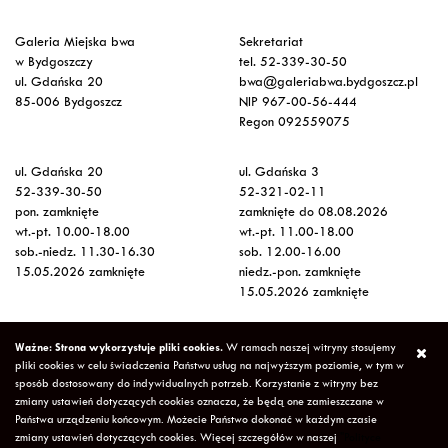
Galeria Miejska bwa
Sekretariat
w Bydgoszczy
tel. 52-339-30-50
ul. Gdańska 20
bwa@galeriabwa.bydgoszcz.pl
85-006 Bydgoszcz
NIP 967-00-56-444
Regon 092559075
ul. Gdańska 20
ul. Gdańska 3
52-339-30-50
52-321-02-11
pon. zamknięte
zamknięte do 08.08.2026
wt.-pt. 10.00-18.00
wt.-pt. 11.00-18.00
sob.-niedz. 11.30-16.30
sob. 12.00-16.00
15.05.2026 zamknięte
niedz.-pon. zamknięte
15.05.2026 zamknięte
Wstęp na wystawy
Ważne: Strona wykorzystuje pliki cookies.
W ramach naszej witryny stosujemy
bezpłatny
pliki cookies w celu świadczenia Państwu usług na najwyższym poziomie, w tym w
sposób dostosowany do indywidualnych potrzeb. Korzystanie z witryny bez
zmiany ustawień dotyczących cookies oznacza, że będą one zamieszczane w
Copyright © 2026 Galeria Miejska bwa w Bydgoszczy
Polityka
Państwa urządzeniu końcowym. Możecie Państwo dokonać w każdym czasie
Prywatności
Deklaracja Dostępności
Mapa strony
zmiany ustawień dotyczących cookies. Więcej szczegółów w naszej
"Polityce