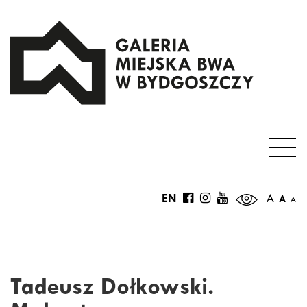
EN
A
A
A
Tadeusz Dołkowski.