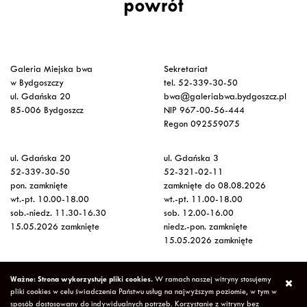
powrót
Galeria Miejska bwa
Sekretariat
w Bydgoszczy
tel. 52-339-30-50
ul. Gdańska 20
bwa@galeriabwa.bydgoszcz.pl
85-006 Bydgoszcz
NIP 967-00-56-444
Regon 092559075
ul. Gdańska 20
ul. Gdańska 3
52-339-30-50
52-321-02-11
pon. zamknięte
zamknięte do 08.08.2026
wt.-pt. 10.00-18.00
wt.-pt. 11.00-18.00
sob.-niedz. 11.30-16.30
sob. 12.00-16.00
15.05.2026 zamknięte
niedz.-pon. zamknięte
15.05.2026 zamknięte
Wstęp na wystawy
Ważne: Strona wykorzystuje pliki cookies.
W ramach naszej witryny stosujemy
bezpłatny
pliki cookies w celu świadczenia Państwu usług na najwyższym poziomie, w tym w
sposób dostosowany do indywidualnych potrzeb. Korzystanie z witryny bez