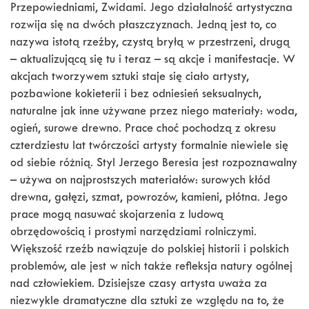
Przepowiedniami, Zwidami. Jego działalność artystyczna
rozwija się na dwóch płaszczyznach. Jedną jest to, co
nazywa istotą rzeźby, czystą bryłą w przestrzeni, drugą
– aktualizującą się tu i teraz – są akcje i manifestacje. W
akcjach tworzywem sztuki staje się ciało artysty,
pozbawione kokieterii i bez odniesień seksualnych,
naturalne jak inne używane przez niego materiały: woda,
ogień, surowe drewno. Prace choć pochodzą z okresu
czterdziestu lat twórczości artysty formalnie niewiele się
od siebie różnią. Styl Jerzego Beresia jest rozpoznawalny
– używa on najprostszych materiałów: surowych kłód
drewna, gałęzi, szmat, powrozów, kamieni, płótna. Jego
prace mogą nasuwać skojarzenia z ludową
obrzędowością i prostymi narzędziami rolniczymi.
Większość rzeźb nawiązuje do polskiej historii i polskich
problemów, ale jest w nich także refleksja natury ogólnej
nad człowiekiem. Dzisiejsze czasy artysta uważa za
niezwykle dramatyczne dla sztuki ze względu na to, że