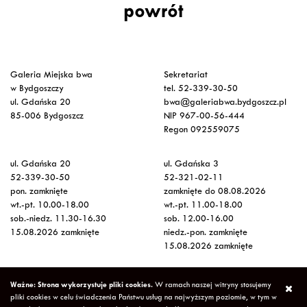
powrót
Galeria Miejska bwa
Sekretariat
w Bydgoszczy
tel. 52-339-30-50
ul. Gdańska 20
bwa@galeriabwa.bydgoszcz.pl
85-006 Bydgoszcz
NIP 967-00-56-444
Regon 092559075
ul. Gdańska 20
ul. Gdańska 3
52-339-30-50
52-321-02-11
pon. zamknięte
zamknięte do 08.08.2026
wt.-pt. 10.00-18.00
wt.-pt. 11.00-18.00
sob.-niedz. 11.30-16.30
sob. 12.00-16.00
15.08.2026 zamknięte
niedz.-pon. zamknięte
15.08.2026 zamknięte
Wstęp na wystawy
Ważne: Strona wykorzystuje pliki cookies.
W ramach naszej witryny stosujemy
bezpłatny
pliki cookies w celu świadczenia Państwu usług na najwyższym poziomie, w tym w