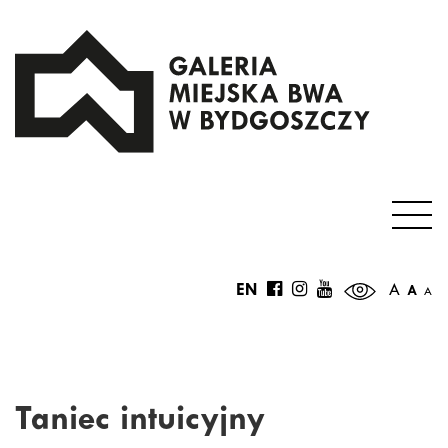
EN
A
A
A
Taniec intuicyjny