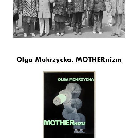
Olga Mokrzycka. MOTHERnizm