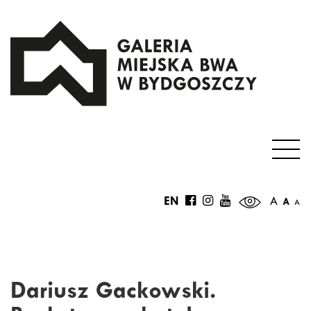
EN
A
A
A
Dariusz Gackowski.