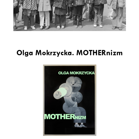
Olga Mokrzycka. MOTHERnizm