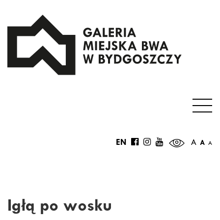
EN
A
A
A
Igłą po wosku