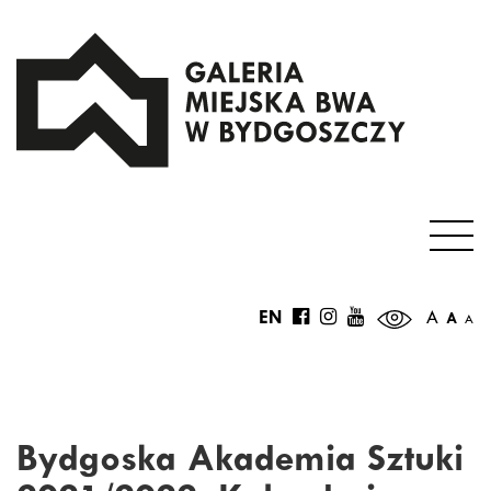
EN
A
A
A
Bydgoska Akademia Sztuki