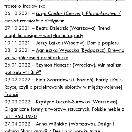
trosce o środowisko
06.10.2021 –
Łucja Cieślar (Cieszyn). Plecionkarstwo /
mariaż rzemiosła z designem
27.10.2021 –
Beata Dziedzic (Warszawa). Trend
biophilic design – wertykalne ogrody
10.11.2021 –
Jerzy Łątka (Wrocław). Dom z papieru
08.12.2021 –
Agnieszka Wysocka (Bydgoszcz). Drewno
we współczesnej architekturze
26.01.2022 –
Szymon Hanczar (Wrocław). Minimalizm
potrzeb –“13m²”
09.02.2022 –
Piotr Szaradowski (Poznań). Fordy i Rolls-
Royce, czyli o projektowaniu ubiorów w międzywojennej
Francji
09.03.2022 –
Krystyna Łuczak-Surówka (Warszawa).
Organiczne formy z tworzyw sztucznych. Polskie meble z
lat 1950-1970
27.04.2022 –
Anna Wiśnicka (Warszawa). Design i