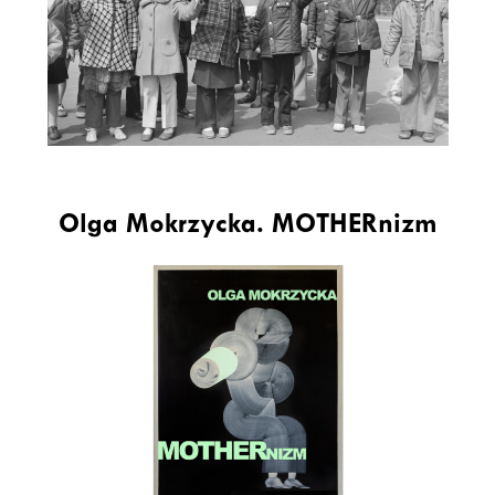
Olga Mokrzycka. MOTHERnizm