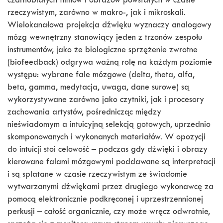
czarnobiałych filmów i obrazów powstałych w czasie
rzeczywistym, zarówno w makro-, jak i mikroskali.
Wielokanałowa projekcja dźwięku wyznaczy analogowy
mózg wewnętrzny stanowiący jeden z trzonów zespołu
instrumentów, jako że biologiczne sprzężenie zwrotne
(biofeedback) odgrywa ważną rolę na każdym poziomie
występu: wybrane fale mózgowe (delta, theta, alfa,
beta, gamma, medytacja, uwaga, dane surowe) są
wykorzystywane zarówno jako czytniki, jak i procesory
zachowania artystów, pośrednicząc między
nieświadomym a intuicyjną selekcją gotowych, uprzednio
skomponowanych i wykonanych materiałów. W opozycji
do intuicji stoi celowość – podczas gdy dźwięki i obrazy
kierowane falami mózgowymi poddawane są interpretacji
i są splatane w czasie rzeczywistym ze świadomie
wytwarzanymi dźwiękami przez drugiego wykonawcę za
pomocą elektronicznie podkręconej i uprzestrzennionej
perkusji – całość organicznie, czy może wręcz odwrotnie,