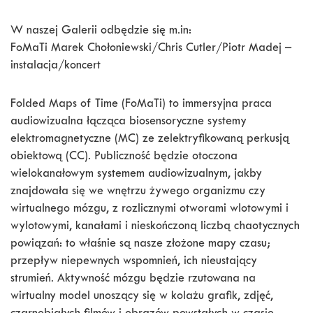
W naszej Galerii odbędzie się m.in:
FoMaTi Marek Chołoniewski/Chris Cutler/Piotr Madej –
instalacja/koncert
Folded Maps of Time (FoMaTi) to immersyjna praca
audiowizualna łącząca biosensoryczne systemy
elektromagnetyczne (MC) ze zelektryfikowaną perkusją
obiektową (CC). Publiczność będzie otoczona
wielokanałowym systemem audiowizualnym, jakby
znajdowała się we wnętrzu żywego organizmu czy
wirtualnego mózgu, z rozlicznymi otworami wlotowymi i
wylotowymi, kanałami i nieskończoną liczbą chaotycznych
powiązań: to właśnie są nasze złożone mapy czasu;
przepływ niepewnych wspomnień, ich nieustający
strumień. Aktywność mózgu będzie rzutowana na
wirtualny model unoszący się w kolażu grafik, zdjęć,