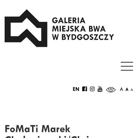
EN
A
A
A
FoMaTi Marek