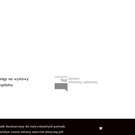
tęp na wystawy
zpłatny
osób dostosowany do indywidualnych potrzeb.
każdym czasie zmiany ustawień dotyczących