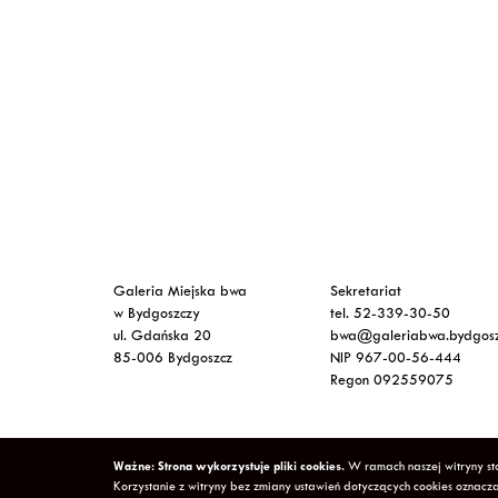
Galeria Miejska bwa
Sekretariat
w Bydgoszczy
tel. 52-339-30-50
ul. Gdańska 20
bwa@galeriabwa.bydgosz
85-006 Bydgoszcz
NIP 967-00-56-444
Regon 092559075
Ważne: Strona wykorzystuje pliki cookies.
W ramach naszej witryny sto
Copyright © 2026 Galeria Miejska bwa w Bydgoszczy
Po
Korzystanie z witryny bez zmiany ustawień dotyczących cookies ozna