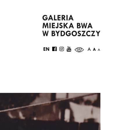
EN
A
A
A