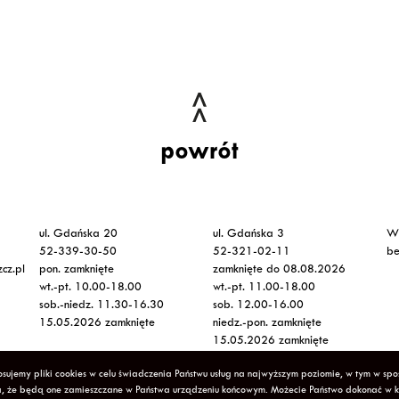
powrót
ul. Gdańska 20
ul. Gdańska 3
Ws
52-339-30-50
52-321-02-11
be
cz.pl
pon. zamknięte
zamknięte do 08.08.2026
wt.-pt. 10.00-18.00
wt.-pt. 11.00-18.00
sob.-niedz. 11.30-16.30
sob. 12.00-16.00
15.05.2026 zamknięte
niedz.-pon. zamknięte
15.05.2026 zamknięte
sujemy pliki cookies w celu świadczenia Państwu usług na najwyższym poziomie, w tym w sp
lityka Prywatności
Deklaracja Dostępności
Mapa strony
cza, że będą one zamieszczane w Państwa urządzeniu końcowym. Możecie Państwo dokonać w 