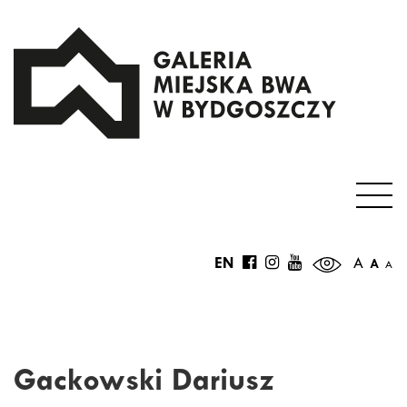
EN
A
A
A
Gackowski Dariusz