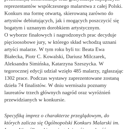
reprezentantów współczesnego malarstwa z całej Polski.
Konkurs ma formę otwartą, skierowaną zarówno do
artystów debiutujących, jak i mogących poszczycić się
bogatym i uznanym dorobkiem artystycznym.
O wyborze finałowych i nagrodzonych prac decyduje
pięcioosobowe jury, w którego skład wchodzą uznani
artyści malarze. W tym roku byli to: Beata Ewa
Białecka, Piotr C. Kowalski, Dariusz Milczarek,
Aleksandra Simińska, Katarzyna Szeszycka. W
tegorocznej edycji udział wzięło 485 malarzy, zgłaszając
1302 prace. Podczas wystawy zaprezentowane zostaną
dzieła 74 finalistów. W dniu wernisażu poznamy
laureatów trzech głównych nagród oraz wyróżnień
przewidzianych w konkursie.
Specyfiką imprez o charakterze przeglądowym, do
których zalicza się Ogólnopolski Konkurs Malarski im.