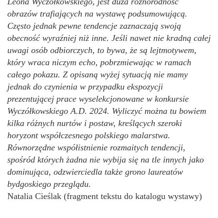
Leona Wyczółkowskiego, jest duża różnorodność
obrazów trafiających na wystawę podsumowującą.
Często jednak pewne tendencje zaznaczają swoją
obecność wyraźniej niż inne. Jeśli nawet nie kradną całej
uwagi osób odbiorczych, to bywa, że są lejtmotywem,
który wraca niczym echo, pobrzmiewając w ramach
całego pokazu. Z opisaną wyżej sytuacją nie mamy
jednak do czynienia w przypadku ekspozycji
prezentującej prace wyselekcjonowane w konkursie
Wyczółkowskiego A.D. 2024. Wyliczyć można tu bowiem
kilka różnych nurtów i postaw, kreślących szeroki
horyzont współczesnego polskiego malarstwa.
Równorzędne współistnienie rozmaitych tendencji,
spośród których żadna nie wybija się na tle innych jako
dominująca, odzwierciedla także grono laureatów
bydgoskiego przeglądu.
Natalia Cieślak (fragment tekstu do katalogu wystawy)