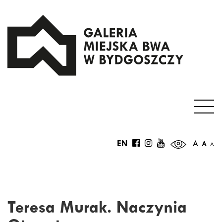
EN
A
A
A
Teresa Murak. Naczynia