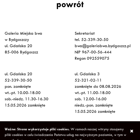
powrót
Galeria Miejska bwa
Sekretariat
w Bydgoszczy
tel. 52-339-30-50
ul. Gdańska 20
bwa@galeriabwa.bydgoszcz.pl
85-006 Bydgoszcz
NIP 967-00-56-444
Regon 092559075
ul. Gdańska 20
ul. Gdańska 3
52-339-30-50
52-321-02-11
pon. zamknięte
zamknięte do 08.08.2026
wt.-pt. 10.00-18.00
wt.-pt. 11.00-18.00
sob.-niedz. 11.30-16.30
sob. 12.00-16.00
15.05.2026 zamknięte
niedz.-pon. zamknięte
15.05.2026 zamknięte
Wstęp na wystawy
Ważne: Strona wykorzystuje pliki cookies.
W ramach naszej witryny stosujemy
bezpłatny
pliki cookies w celu świadczenia Państwu usług na najwyższym poziomie, w tym w