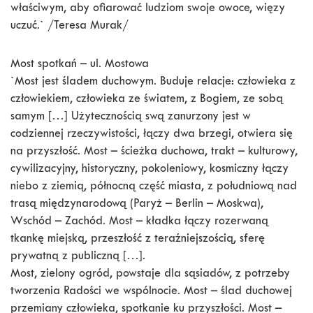
właściwym, aby ofiarować ludziom swoje owoce, więzy
uczuć.` /Teresa Murak/
Most spotkań – ul. Mostowa
`Most jest śladem duchowym. Buduje relacje: człowieka z
człowiekiem, człowieka ze światem, z Bogiem, ze sobą
samym […] Użytecznością swą zanurzony jest w
codziennej rzeczywistości, łączy dwa brzegi, otwiera się
na przyszłość. Most – ścieżka duchowa, trakt – kulturowy,
cywilizacyjny, historyczny, pokoleniowy, kosmiczny łączy
niebo z ziemią, północną część miasta, z południową nad
trasą międzynarodową (Paryż – Berlin – Moskwa),
Wschód – Zachód. Most – kładka łączy rozerwaną
tkankę miejską, przeszłość z teraźniejszością, sferę
prywatną z publiczną […].
Most, zielony ogród, powstaje dla sąsiadów, z potrzeby
tworzenia Radości we wspólnocie. Most – ślad duchowej
przemiany człowieka, spotkanie ku przyszłości. Most –