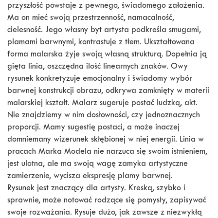
przyszłość powstaje z pewnego, świadomego założenia.
Ma on mieć swoją przestrzenność, namacalność,
cielesność. Jego własny byt artysta podkreśla smugami,
plamami barwnymi, kontrastuje z tłem. Ukształtowana
forma malarska żyje swoją własną strukturą. Dopełnia ją
gięta linia, oszczędna ilość linearnych znaków. Owy
rysunek konkretyzuje emocjonalny i świadomy wybór
barwnej konstrukcji obrazu, odkrywa zamknięty w materii
malarskiej kształt. Malarz sugeruje postać ludzką, akt.
Nie znajdziemy w nim dosłowności, czy jednoznacznych
proporcji. Mamy sugestię postaci, a może inaczej
domniemany wizerunek skłębionej w niej energii. Linia w
pracach Marka Modela nie narzuca się swoim istnieniem,
jest ulotna, ale ma swoją wagę zamyka artystyczne
zamierzenie, wycisza ekspresję plamy barwnej.
Rysunek jest znaczący dla artysty. Kreską, szybko i
sprawnie, może notować rodzące się pomysły, zapisywać
swoje rozważania. Rysuje dużo, jak zawsze z niezwykłą