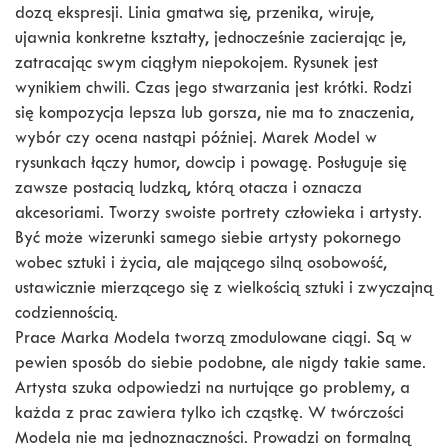
dozą ekspresji. Linia gmatwa się, przenika, wiruje,
ujawnia konkretne kształty, jednocześnie zacierając je,
zatracając swym ciągłym niepokojem. Rysunek jest
wynikiem chwili. Czas jego stwarzania jest krótki. Rodzi
się kompozycja lepsza lub gorsza, nie ma to znaczenia,
wybór czy ocena nastąpi później. Marek Model w
rysunkach łączy humor, dowcip i powagę. Posługuje się
zawsze postacią ludzką, którą otacza i oznacza
akcesoriami. Tworzy swoiste portrety człowieka i artysty.
Być może wizerunki samego siebie artysty pokornego
wobec sztuki i życia, ale mającego silną osobowość,
ustawicznie mierzącego się z wielkością sztuki i zwyczajną
codziennością.
Prace Marka Modela tworzą zmodulowane ciągi. Są w
pewien sposób do siebie podobne, ale nigdy takie same.
Artysta szuka odpowiedzi na nurtujące go problemy, a
każda z prac zawiera tylko ich cząstkę. W twórczości
Modela nie ma jednoznaczności. Prowadzi on formalną