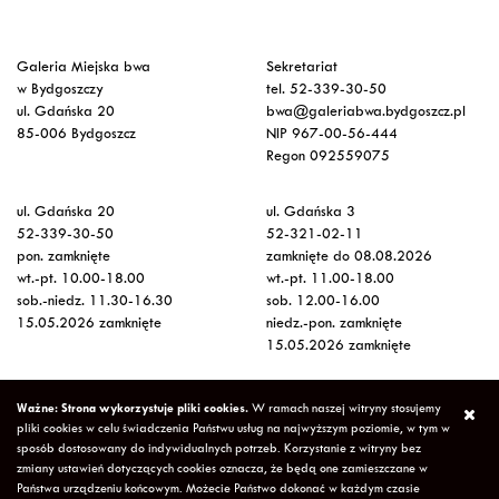
Galeria Miejska bwa
Sekretariat
w Bydgoszczy
tel. 52-339-30-50
ul. Gdańska 20
bwa@galeriabwa.bydgoszcz.pl
85-006 Bydgoszcz
NIP 967-00-56-444
Regon 092559075
ul. Gdańska 20
ul. Gdańska 3
52-339-30-50
52-321-02-11
pon. zamknięte
zamknięte do 08.08.2026
wt.-pt. 10.00-18.00
wt.-pt. 11.00-18.00
sob.-niedz. 11.30-16.30
sob. 12.00-16.00
15.05.2026 zamknięte
niedz.-pon. zamknięte
15.05.2026 zamknięte
Wstęp na wystawy
Ważne: Strona wykorzystuje pliki cookies.
W ramach naszej witryny stosujemy
bezpłatny
pliki cookies w celu świadczenia Państwu usług na najwyższym poziomie, w tym w
sposób dostosowany do indywidualnych potrzeb. Korzystanie z witryny bez
zmiany ustawień dotyczących cookies oznacza, że będą one zamieszczane w
Copyright © 2026 Galeria Miejska bwa w Bydgoszczy
Polityka
Państwa urządzeniu końcowym. Możecie Państwo dokonać w każdym czasie