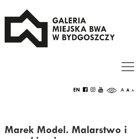
EN
A
A
A
Marek Model. Malarstwo i