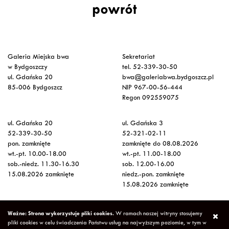
powrót
Galeria Miejska bwa
Sekretariat
w Bydgoszczy
tel. 52-339-30-50
ul. Gdańska 20
bwa@galeriabwa.bydgoszcz.pl
85-006 Bydgoszcz
NIP 967-00-56-444
Regon 092559075
ul. Gdańska 20
ul. Gdańska 3
52-339-30-50
52-321-02-11
pon. zamknięte
zamknięte do 08.08.2026
wt.-pt. 10.00-18.00
wt.-pt. 11.00-18.00
sob.-niedz. 11.30-16.30
sob. 12.00-16.00
15.08.2026 zamknięte
niedz.-pon. zamknięte
15.08.2026 zamknięte
Wstęp na wystawy
Ważne: Strona wykorzystuje pliki cookies.
W ramach naszej witryny stosujemy
bezpłatny
pliki cookies w celu świadczenia Państwu usług na najwyższym poziomie, w tym w