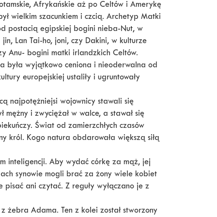
otamskie, Afrykańskie aż po Celtów i Amerykę
ył wielkim szacunkiem i czcią. Archetyp Matki
od postacią egipskiej bogini nieba-Nut, w
jin, Lan Tai-ho, joni, czy Dakini, w kulturze
zy Anu- bogini matki irlandzkich Celtów.
ia była wyjątkowo ceniona i nieoderwalna od
ltury europejskiej ustaliły i ugruntowały
 najpotężniejsi wojownicy stawali się
 mężny i zwyciężał w walce, a stawał się
opiekuńczy. Świat od zamierzchłych czasów
ilny król. Kogo natura obdarowała większą siłą
 inteligencji. Aby wydać córkę za mąż, jej
jach synowie mogli brać za żony wiele kobiet
e pisać ani czytać. Z reguły wyłączano je z
 z żebra Adama. Ten z kolei został stworzony