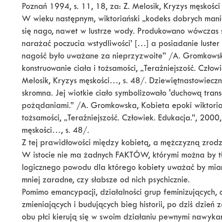
Poznań 1994, s. 11, 18, za: Z. Melosik, Kryzys męskości
W wieku następnym, wiktoriański „kodeks dobrych man
się nago, nawet w lustrze wody. Produkowano wówczas s
narażać poczucia wstydliwości’ […] a posiadanie luster
nagość było uważane za nieprzyzwoite” /A. Gromkowska
konstruowanie ciała i tożsamości, „Teraźniejszość. Człowi
Melosik, Kryzys męskości…, s. 48/. Dziewiętnastowieczn
skromna. Jej wiotkie ciało symbolizowało 'duchową tran
pożądaniami.” /A. Gromkowska, Kobieta epoki wiktoriańs
tożsamości, „Teraźniejszość. Człowiek. Edukacja.”, 2000, 
męskości…, s. 48/.
Z tej prawidłowości między kobietą, a mężczyzną zrodz
W istocie nie ma żadnych FAKTÓW, którymi można by t
logicznego powodu dla którego kobiety uważać by mian
mniej zaradne, czy słabsze od nich psychicznie.
Pomimo emancypacji, działalności grup feminizujących,
zmieniających i budujących bieg historii, po dziś dzie
obu płci kierują się w swoim działaniu pewnymi nawyka