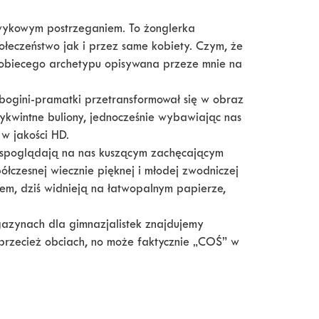
ykowym postrzeganiem. To żonglerka
łeczeństwo jak i przez same kobiety. Czym, że
kobiecego archetypu opisywana przeze mnie na
ogini-pramatki przetransformował się w obraz
wykwintne buliony, jednocześnie wybawiając nas
w jakości HD.
y spoglądają na nas kuszącym zachęcającym
ółczesnej wiecznie pięknej i młodej zwodniczej
em, dziś widnieją na łatwopalnym papierze,
gazynach dla gimnazjalistek znajdujemy
 przecież obciach, no może faktycznie „COŚ” w