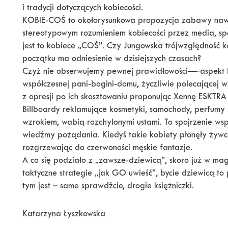
i tradycji dotyczących kobiecości.
KOBIE-COŚ to okołorysunkowa propozycja zabawy naw
stereotypowym rozumieniem kobiecości przez media, spo
jest to kobiece „COŚ”. Czy Jungowska trójwzględność 
początku ma odniesienie w dzisiejszych czasach?
Czyż nie obserwujemy pewnej prawidłowości—-aspekt b
współczesnej pani-bogini-domu, życzliwie polecającej 
z opresji po ich skosztowaniu proponując Xennę ESKTRA 
Billboardy reklamujące kosmetyki, samochody, perfum
wzrokiem, wabią rozchylonymi ustami. To spojrzenie wsp
wiedźmy pożądania. Kiedyś takie kobiety płonęły żywc
rozgrzewając do czerwoności męskie fantazje.
A co się podziało z „zawsze-dziewicą”, skoro już w ma
taktyczne strategie „jak GO uwieść”, bycie dziewicą to
tym jest – same sprawdźcie, drogie księżniczki.
Katarzyna Łyszkowska