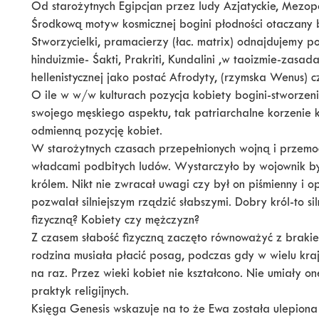
Od starożytnych Egipcjan przez ludy Azjatyckie, Mezop
Środkową motyw kosmicznej bogini płodności otaczany b
Stworzycielki, pramacierzy (łac. matrix) odnajdujemy p
hinduizmie- Śakti, Prakriti, Kundalini ,w taoizmie-zasada 
hellenistycznej jako postać Afrodyty, (rzymska Wenus) c
O ile w w/w kulturach pozycja kobiety bogini-stworzen
swojego męskiego aspektu, tak patriarchalne korzenie ku
odmienną pozycję kobiet.
W starożytnych czasach przepełnionych wojną i przemocą
władcami podbitych ludów. Wystarczyło by wojownik był
królem. Nikt nie zwracał uwagi czy był on piśmienny i 
pozwalał silniejszym rządzić słabszymi. Dobry król-to s
fizyczną? Kobiety czy mężczyzn?
Z czasem słabość fizyczną zaczęto równoważyć z brakiem
rodzina musiała płacić posag, podczas gdy w wielu kra
na raz. Przez wieki kobiet nie kształcono. Nie umiały on
praktyk religijnych.
Księga Genesis wskazuje na to że Ewa została ulepiona