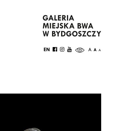
EN
A
A
A