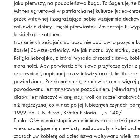
jako pierwszy, na podobieństwo Boga. To Sugeruje, że
Mit ten ugruntował w patriarchalnej kulturze judeo-chrze
przeciwstawnej i zagrażającej sobie wzajemnie duchowośc
całkowicie dobry i męski pierwiastek. Zło zostaje tu wyp
kusicielką i szatanem.
Nastanie chrześcijaństwa pozornie poprawiło pozycję ko
Boskiej Zawsze-dziewicy. Ale jak można być matką, b
Religia hebrajska, z której wyrosło chrześcijaństwo, ko
moralności. Aby potwierdzić te słowa przytoczę cytat z 
czarownice”, napisanej przez inkwizytora H. Institorisa:
powiedziano: Przekonałem się, że niewiasta ma więcej g
powodowana jest zmysłowym pożądaniem. (Niewiasty) są
diabła jest niszczyć wiarę, stąd woli on raczej atakowa
niż mężczyzna, co widać po jej lubieżnych czynach peł
1992, za: J. B. Russel, Krótka historia…, s. 140/.
Epoka Oświecenia stopniowo eliminowała praktyki prze
wieku szanujące się niewiasty naśladowały z kolei arc
czasach „w kobietę od dzieciństwa wpisywano wielki zn