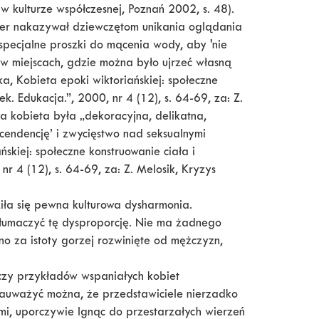
 w kulturze współczesnej, Poznań 2002, s. 48).
ier nakazywał dziewczętom unikania oglądania
pecjalne proszki do mącenia wody, aby 'nie
 w miejscach, gdzie można było ujrzeć własną
, Kobieta epoki wiktoriańskiej: społeczne
ek. Edukacja.”, 2000, nr 4 (12), s. 64-69, za: Z.
a kobieta była „dekoracyjna, delikatna,
scendencję’ i zwycięstwo nad seksualnymi
kiej: społeczne konstruowanie ciała i
nr 4 (12), s. 64-69, za: Z. Melosik, Kryzys
iła się pewna kulturowa dysharmonia.
łumaczyć tę dysproporcję. Nie ma żadnego
o za istoty gorzej rozwinięte od mężczyzn,
 czy przykładów wspaniałych kobiet
ń zauważyć można, że przedstawiciele nierzadko
mi, uporczywie lgnąc do przestarzałych wierzeń