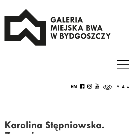
EN
A
A
A
Karolina Stępniowska.