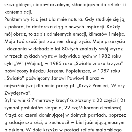
szczególnym, niepowtarzalnym, skłaniającym do refleksji i
kontemplacji.
Punktem wyjścia jest dla mnie natura. Gdy studiuje się ją
z pokorą, to dostarcza ciągle nowych inspiracji. Każdy
mój obraz, to zapis odmiennych emocji, klimatów i miejsc.
Moja twórczość jest zapisem drogi życia. Moje przeżycia
i doznania w dekadzie lat 80-tych znalazły swój wyraz
w trzech cyklach wystaw indywidualnych: w 1982 roku
cykl „W” (Wojna), w 1985 roku „Światło znaku krzyża”
poświęcony księdzu Jerzemu Popiełuszce, w 1987 roku
„Światło” poświęcony Janowi Pawłowi II oraz w
najważniejszej dla mnie pracy pt. „Krzyż Pamięci, Wiary i
Zwycięstwa”.
Był to wielki 7-metrowy krucyfiks złożony z 22 części ( 21
symbol postulatów sierpnia, 22 część korona cierniowa).
Krzyż od czerni dominującej w dolnych partiach, poprzez
gradacje szarości, przechodził w biel jaśniejącą mocnym
blaskiem. W dole krzyża w postaci reliefu malarskiego,