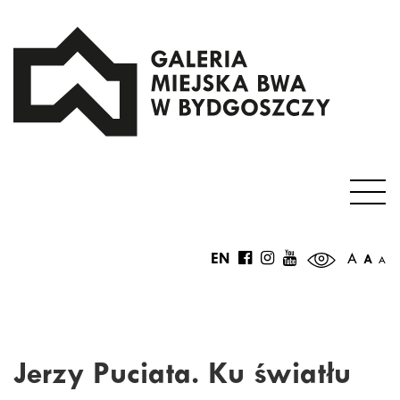
EN
A
A
A
Jerzy Puciata. Ku światłu