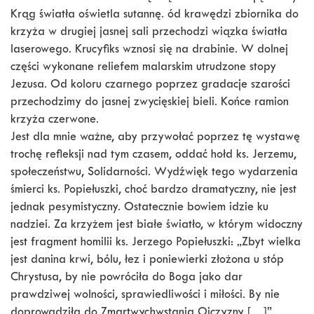
Krąg światła oświetla sutannę. ód krawędzi zbiornika do
krzyża w drugiej jasnej sali przechodzi wiązka światła
laserowego. Krucyfiks wznosi się na drabinie. W dolnej
części wykonane reliefem malarskim utrudzone stopy
Jezusa. Od koloru czarnego poprzez gradacje szarości
przechodzimy do jasnej zwycięskiej bieli. Końce ramion
krzyża czerwone.
Jest dla mnie ważne, aby przywołać poprzez tę wystawę
trochę refleksji nad tym czasem, oddać hołd ks. Jerzemu,
społeczeństwu, Solidarności. Wydźwięk tego wydarzenia
śmierci ks. Popiełuszki, choć bardzo dramatyczny, nie jest
jednak pesymistyczny. Ostatecznie bowiem idzie ku
nadziei. Za krzyżem jest białe światło, w którym widoczny
jest fragment homilii ks. Jerzego Popiełuszki: „Zbyt wielka
jest danina krwi, bólu, łez i poniewierki złożona u stóp
Chrystusa, by nie powróciła do Boga jako dar
prawdziwej wolności, sprawiedliwości i miłości. By nie
doprowadziła do Zmartwychwstania Ojczyzny […]”.