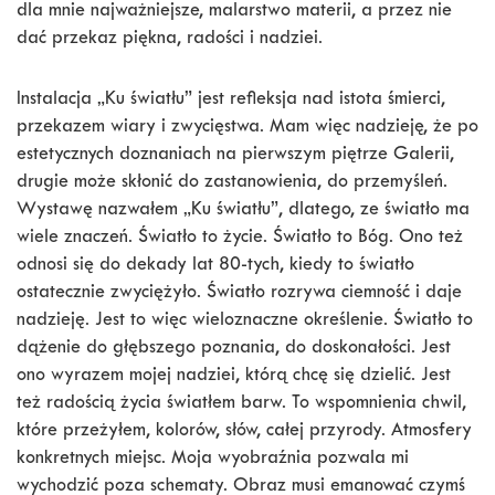
dla mnie najważniejsze, malarstwo materii, a przez nie
dać przekaz piękna, radości i nadziei.
Instalacja „Ku światłu” jest refleksja nad istota śmierci,
przekazem wiary i zwycięstwa. Mam więc nadzieję, że po
estetycznych doznaniach na pierwszym piętrze Galerii,
drugie może skłonić do zastanowienia, do przemyśleń.
Wystawę nazwałem „Ku światłu”, dlatego, ze światło ma
wiele znaczeń. Światło to życie. Światło to Bóg. Ono też
odnosi się do dekady lat 80-tych, kiedy to światło
ostatecznie zwyciężyło. Światło rozrywa ciemność i daje
nadzieję. Jest to więc wieloznaczne określenie. Światło to
dążenie do głębszego poznania, do doskonałości. Jest
ono wyrazem mojej nadziei, którą chcę się dzielić. Jest
też radością życia światłem barw. To wspomnienia chwil,
które przeżyłem, kolorów, słów, całej przyrody. Atmosfery
konkretnych miejsc. Moja wyobraźnia pozwala mi
wychodzić poza schematy. Obraz musi emanować czymś