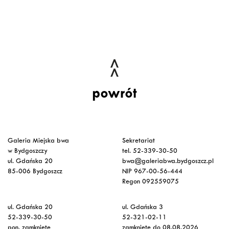
powrót
Galeria Miejska bwa
Sekretariat
w Bydgoszczy
tel. 52-339-30-50
ul. Gdańska 20
bwa@galeriabwa.bydgoszcz.pl
85-006 Bydgoszcz
NIP 967-00-56-444
Regon 092559075
ul. Gdańska 20
ul. Gdańska 3
52-339-30-50
52-321-02-11
pon. zamknięte
zamknięte do 08.08.2026