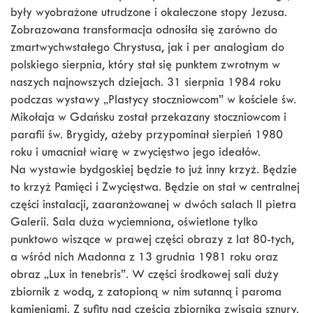
były wyobrażone utrudzone i okaleczone stopy Jezusa.
Zobrazowana transformacja odnosiła się zarówno do
zmartwychwstałego Chrystusa, jak i per analogiam do
polskiego sierpnia, który stał się punktem zwrotnym w
naszych najnowszych dziejach. 31 sierpnia 1984 roku
podczas wystawy „Plastycy stoczniowcom” w kościele św.
Mikołaja w Gdańsku został przekazany stoczniowcom i
parafii św. Brygidy, ażeby przypominał sierpień 1980
roku i umacniał wiarę w zwycięstwo jego ideałów.
Na wystawie bydgoskiej będzie to już inny krzyż. Będzie
to krzyż Pamięci i Zwycięstwa. Będzie on stał w centralnej
części instalacji, zaaranżowanej w dwóch salach II pietra
Galerii. Sala duża wyciemniona, oświetlone tylko
punktowo wiszące w prawej części obrazy z lat 80-tych,
a wśród nich Madonna z 13 grudnia 1981 roku oraz
obraz „Lux in tenebris”. W części środkowej sali duży
zbiornik z wodą, z zatopioną w nim sutanną i paroma
kamieniami. Z sufitu nad częścią zbiornika zwisają sznury.