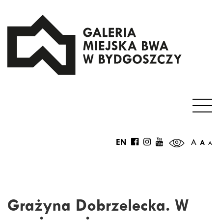
EN
A
A
A
Grażyna Dobrzelecka. W