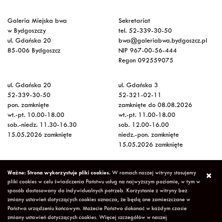
Galeria Miejska bwa
Sekretariat
w Bydgoszczy
tel. 52-339-30-50
ul. Gdańska 20
bwa@galeriabwa.bydgoszcz.pl
85-006 Bydgoszcz
NIP 967-00-56-444
Regon 092559075
ul. Gdańska 20
ul. Gdańska 3
52-339-30-50
52-321-02-11
pon. zamknięte
zamknięte do 08.08.2026
wt.-pt. 10.00-18.00
wt.-pt. 11.00-18.00
sob.-niedz. 11.30-16.30
sob. 12.00-16.00
15.05.2026 zamknięte
niedz.-pon. zamknięte
15.05.2026 zamknięte
Wstęp na wystawy
Ważne: Strona wykorzystuje pliki cookies.
W ramach naszej witryny stosujemy
bezpłatny
pliki cookies w celu świadczenia Państwu usług na najwyższym poziomie, w tym w
sposób dostosowany do indywidualnych potrzeb. Korzystanie z witryny bez
zmiany ustawień dotyczących cookies oznacza, że będą one zamieszczane w
Copyright © 2026 Galeria Miejska bwa w Bydgoszczy
Polityka
Państwa urządzeniu końcowym. Możecie Państwo dokonać w każdym czasie
Prywatności
Deklaracja Dostępności
Mapa strony
zmiany ustawień dotyczących cookies. Więcej szczegółów w naszej
"Polityce