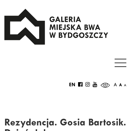
EN
A
A
A
Rezydencja. Gosia Bartosik.