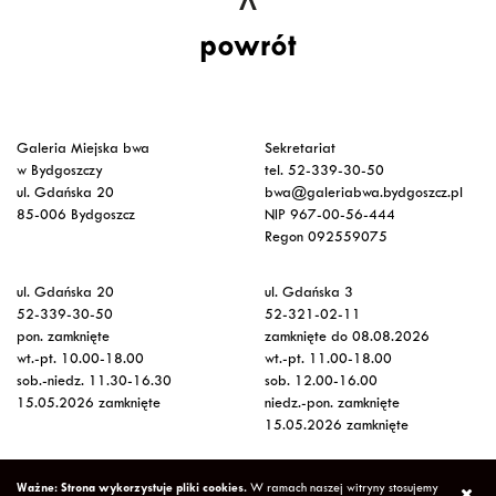
powrót
Galeria Miejska bwa
Sekretariat
w Bydgoszczy
tel. 52-339-30-50
ul. Gdańska 20
bwa@galeriabwa.bydgoszcz.pl
85-006 Bydgoszcz
NIP 967-00-56-444
Regon 092559075
ul. Gdańska 20
ul. Gdańska 3
52-339-30-50
52-321-02-11
pon. zamknięte
zamknięte do 08.08.2026
wt.-pt. 10.00-18.00
wt.-pt. 11.00-18.00
sob.-niedz. 11.30-16.30
sob. 12.00-16.00
15.05.2026 zamknięte
niedz.-pon. zamknięte
15.05.2026 zamknięte
Wstęp na wystawy
Ważne: Strona wykorzystuje pliki cookies.
W ramach naszej witryny stosujemy