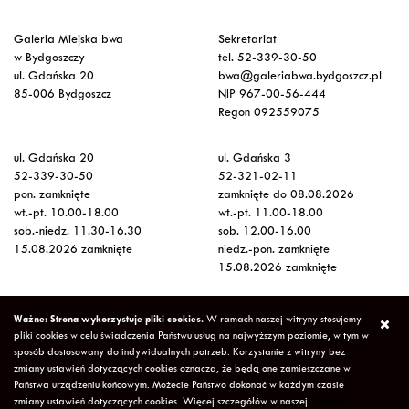
Galeria Miejska bwa
Sekretariat
w Bydgoszczy
tel. 52-339-30-50
ul. Gdańska 20
bwa@galeriabwa.bydgoszcz.pl
85-006 Bydgoszcz
NIP 967-00-56-444
Regon 092559075
ul. Gdańska 20
ul. Gdańska 3
52-339-30-50
52-321-02-11
pon. zamknięte
zamknięte do 08.08.2026
wt.-pt. 10.00-18.00
wt.-pt. 11.00-18.00
sob.-niedz. 11.30-16.30
sob. 12.00-16.00
15.08.2026 zamknięte
niedz.-pon. zamknięte
15.08.2026 zamknięte
Wstęp na wystawy
Ważne: Strona wykorzystuje pliki cookies.
W ramach naszej witryny stosujemy
bezpłatny
pliki cookies w celu świadczenia Państwu usług na najwyższym poziomie, w tym w
sposób dostosowany do indywidualnych potrzeb. Korzystanie z witryny bez
zmiany ustawień dotyczących cookies oznacza, że będą one zamieszczane w
Copyright © 2026 Galeria Miejska bwa w Bydgoszczy
Polityka
Państwa urządzeniu końcowym. Możecie Państwo dokonać w każdym czasie
Prywatności
Deklaracja Dostępności
Mapa strony
zmiany ustawień dotyczących cookies. Więcej szczegółów w naszej
"Polityce