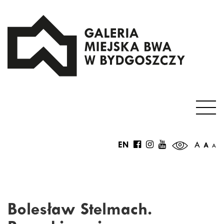
EN
A
A
A
Bolesław Stelmach.