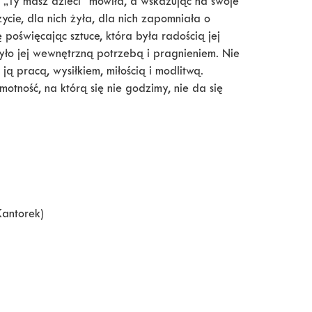
y. „Ty masz dzieci” mówiła, a wskazując na swoje
życie, dla nich żyła, dla nich zapomniała o
poświęcając sztuce, która była radością jej
yło jej wewnętrzną potrzebą i pragnieniem. Nie
ą pracą, wysiłkiem, miłością i modlitwą.
otność, na którą się nie godzimy, nie da się
Kantorek)