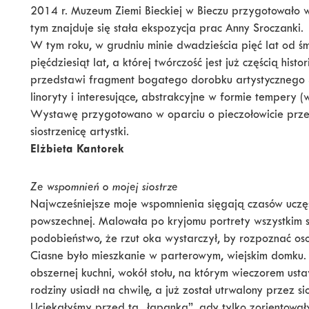
2014 r. Muzeum Ziemi Bieckiej w Bieczu przygotowało w
tym znajduje się stała ekspozycja prac Anny Sroczanki.
W tym roku, w grudniu minie dwadzieścia pięć lat od śm
pięćdziesiąt lat, a której twórczość jest już częścią hist
przedstawi fragment bogatego dorobku artystycznego Sr
linoryty i interesujące, abstrakcyjne w formie tempery (
Wystawę przygotowano w oparciu o pieczołowicie prz
siostrzenicę artystki.
Elżbieta Kantorek
Ze wspomnień o mojej siostrze
Najwcześniejsze moje wspomnienia sięgają czasów uczęs
powszechnej. Malowała po kryjomu portrety wszystkim s
podobieństwo, że rzut oka wystarczył, by rozpoznać o
Ciasne było mieszkanie w parterowym, wiejskim domku. 
obszernej kuchni, wokół stołu, na którym wieczorem ust
rodziny usiadł na chwilę, a już został utrwalony przez si