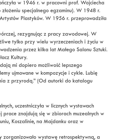
ończyła w 1946 r. w pracowni prof. Wojciecha
 złożeniu specjalnego egzaminu). W 1948 r.
 Artystów Plastyków. W 1956 r. przeprowadziła
wórczej, rezygnując z pracy zawodowej. W
liwe tylko przy wielu wyrzeczeniach i życiu w
owadzenia przez kilka lat Małego Salonu Sztuki.
acz Kultury.
 dają mi dopiero możliwość lepszego
blemy ujmowane w kompozycje i cykle. Lubię
ia z przyrodą.” (Od autorki do katalogu
nych, uczestniczyła w licznych wystawach
j prace znajdują się w zbiorach muzealnych w
runiu, Koszalinie, na Majdanku oraz w
zy zorganizowało wystawę retrospektywną, a