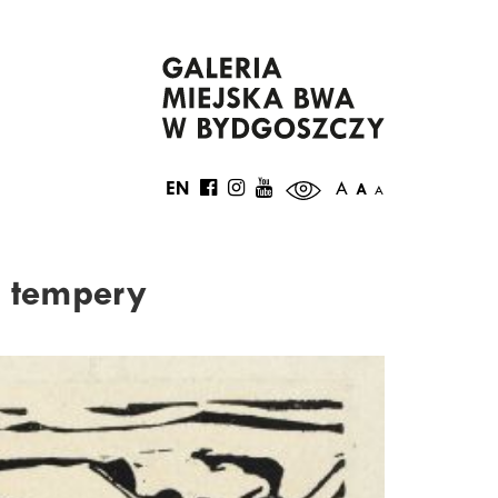
EN
A
A
A
i tempery