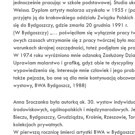
jednocześnie pracując w szkole podstawowej. Studia uk
Weissa. Dyplom artysty malarza uzyskała w 1955 r (po
przyjęto ją do krakowskiego oddziału Związku Polskich
się do Bydgoszczy, gdzie zmarła 20 grudnia 1991 r.
(W Bydgoszczy) „… poświęciłam się wyłącznie pracy t
owych czasach utrzymanie się z pracy twórczej było moż
warunkach skrajnej oszczędności, toteż podjęłam się pr
W 1974 roku wyróżniono mnie odznaką Zasłużony Dział
Uprawiam malarstwo i grafikę, gdyż obie te dyscypliny
wypowiedzenia się. Interesuje mnie człowiek i jego pro
także pejzaże, bo one są dla mnie kontynuacją obcowan
wystawy, BWA Bydgoszcz, 1988)
Anna Sroczanka była autorką ok. 30. wystaw indywidual
środowiskowych, ogólnopolskich i międzynarodowych. Je
Bieczu, Bydgoszczy, Grudziądzu, Krośnie, Rzeszowie, To
kolekcjach prywatnych.
W pierwszą rocznicę śmierci artystki BWA w Bydgoszc