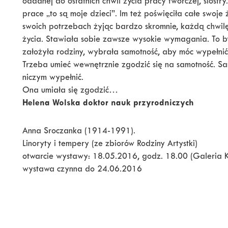
oddanej do ostatnich chwil życia pracy twórczej, siostr
prace „to są moje dzieci”. Im też poświęciła całe swoje 
swoich potrzebach żyjąc bardzo skromnie, każdą chwilę 
życia. Stawiała sobie zawsze wysokie wymagania. To b
założyła rodziny, wybrała samotność, aby móc wypełnić j
Trzeba umieć wewnętrznie zgodzić się na samotność. Sam
niczym wypełnić.
Ona umiała się zgodzić…
Helena Wolska doktor nauk przyrodniczych
Anna Sroczanka (1914-1991).
Linoryty i tempery (ze zbiorów Rodziny Artystki)
otwarcie wystawy: 18.05.2016, godz. 18.00 (Galeria 
wystawa czynna do 24.06.2016