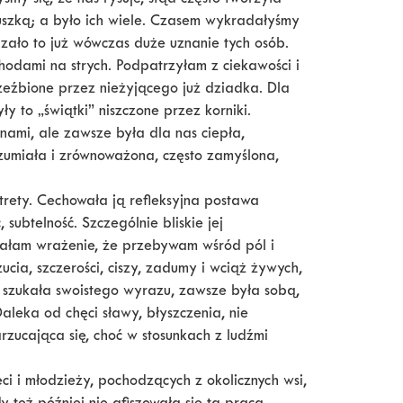
my się, że nas rysuje, stąd często tworzyła
uszką; a było ich wiele. Czasem wykradałyśmy
zało to już wówczas duże uznanie tych osób.
odami na strych. Podpatrzyłam z ciekawości i
rzeźbione przez nieżyjącego już dziadka. Dla
y to „świątki” niszczone przez korniki.
 nami, ale zawsze była dla nas ciepła,
zumiała i zrównoważona, często zamyślona,
rety. Cechowała ją refleksyjna postawa
 subtelność. Szczególnie bliskie jej
ałam wrażenie, że przebywam wśród pól i
ucia, szczerości, ciszy, zadumy i wciąż żywych,
szukała swoistego wyrazu, zawsze była sobą,
Daleka od chęci sławy, błyszczenia, nie
rzucająca się, choć w stosunkach z ludźmi
ci i młodzieży, pochodzących z okolicznych wsi,