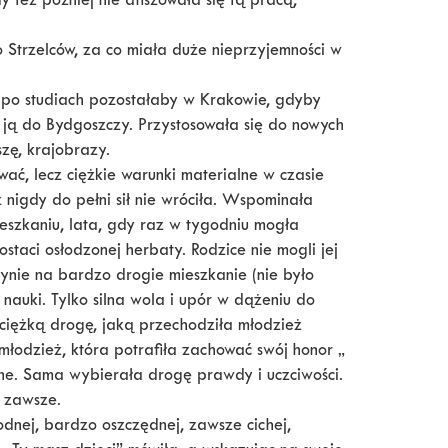
y też później nie afiszowała się tą pracą,
o Strzelców, za co miała duże nieprzyjemności w
 po studiach pozostałaby w Krakowie, gdyby
 ją do Bydgoszczy. Przystosowała się do nowych
szę, krajobrazy.
ać, lecz ciężkie warunki materialne w czasie
 nigdy do pełni sił nie wróciła. Wspominała
eszkaniu, lata, gdy raz w tygodniu mogła
staci osłodzonej herbaty. Rodzice nie mogli jej
ynie na bardzo drogie mieszkanie (nie było
nauki. Tylko silna wola i upór w dążeniu do
ę ciężką drogę, jaką przechodziła młodzież
młodzież, która potrafiła zachować swój honor „
ne. Sama wybierała drogę prawdy i uczciwości.
a zawsze.
dnej, bardzo oszczędnej, zawsze cichej,