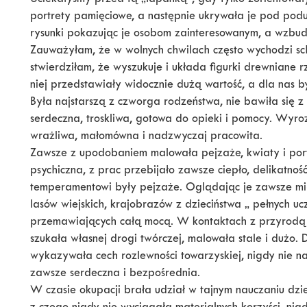
Uciekałyśmy przed tą „łapanką”, gdy tylko zorientowałyś
portrety pamięciowe, a następnie ukrywała je pod pod
rysunki pokazując je osobom zainteresowanym, a wzbud
Zauważyłam, że w wolnych chwilach często wychodzi sch
stwierdziłam, że wyszukuje i układa figurki drewniane 
niej przedstawiały widocznie dużą wartość, a dla nas był
Była najstarszą z czworga rodzeństwa, nie bawiła się z
serdeczna, troskliwa, gotowa do opieki i pomocy. Wyro
wrażliwa, małomówna i nadzwyczaj pracowita.
Zawsze z upodobaniem malowała pejzaże, kwiaty i port
psychiczna, z prac przebijało zawsze ciepło, delikatność,
temperamentowi były pejzaże. Oglądając je zawsze mi
lasów wiejskich, krajobrazów z dzieciństwa „ pełnych ucz
przemawiających całą mocą. W kontaktach z przyrodą 
szukała własnej drogi twórczej, malowała stale i dużo. 
wykazywała cech rozlewności towarzyskiej, nigdy nie na
zawsze serdeczna i bezpośrednia.
W czasie okupacji brała udział w tajnym nauczaniu dzie