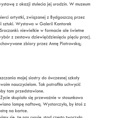
ystawę z okazji stulecia jej urodzin. W muzeum
ierci artystki, związanej z Bydgoszczą przez
orii sztuki. Wystawa w Galerii Kantorek
oczanki: niewielkie w formacie ale świetne
wybór z zestawu dziewięćdziesięciu pięciu prac).
echowywane zbiory przez Annę Piotrowską;
zczania mojej siostry do ówczesnej szkoły
woim nauczycielom. Tak potrafiła uchwycić
soby tam przedstawione.
Życie skupiało się przeważnie w stosunkowo
awiano lampę naftową. Wystarczyło, by ktoś z
ostrę na kartce.