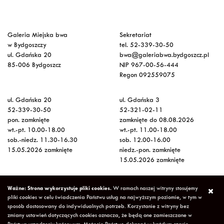
Galeria Miejska bwa
Sekretariat
w Bydgoszczy
tel. 52-339-30-50
ul. Gdańska 20
bwa@galeriabwa.bydgoszcz.pl
85-006 Bydgoszcz
NIP 967-00-56-444
Regon 092559075
ul. Gdańska 20
ul. Gdańska 3
52-339-30-50
52-321-02-11
pon. zamknięte
zamknięte do 08.08.2026
wt.-pt. 10.00-18.00
wt.-pt. 11.00-18.00
sob.-niedz. 11.30-16.30
sob. 12.00-16.00
15.05.2026 zamknięte
niedz.-pon. zamknięte
15.05.2026 zamknięte
Wstęp na wystawy
Ważne: Strona wykorzystuje pliki cookies.
W ramach naszej witryny stosujemy
bezpłatny
pliki cookies w celu świadczenia Państwu usług na najwyższym poziomie, w tym w
sposób dostosowany do indywidualnych potrzeb. Korzystanie z witryny bez
zmiany ustawień dotyczących cookies oznacza, że będą one zamieszczane w
Copyright © 2026 Galeria Miejska bwa w Bydgoszczy
Polityka