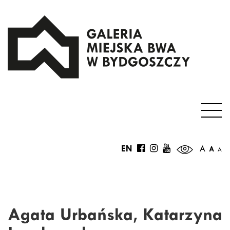
EN
A
A
A
Agata Urbańska, Katarzyna