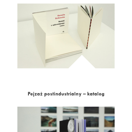
Pejzaż postindustrialny – katalog