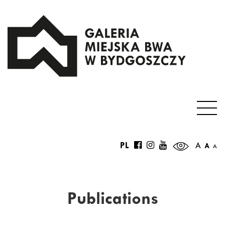
PL
A
A
A
Publications