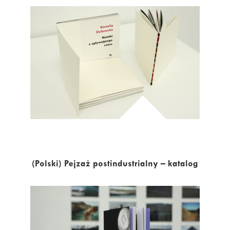
(Polski) Pejzaż postindustrialny – katalog