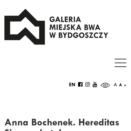
EN
A
A
A
Anna Bochenek. Hereditas