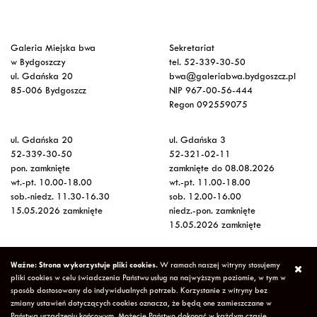
Galeria Miejska bwa
Sekretariat
w Bydgoszczy
tel. 52-339-30-50
ul. Gdańska 20
bwa@galeriabwa.bydgoszcz.pl
85-006 Bydgoszcz
NIP 967-00-56-444
Regon 092559075
ul. Gdańska 20
ul. Gdańska 3
52-339-30-50
52-321-02-11
pon. zamknięte
zamknięte do 08.08.2026
wt.-pt. 10.00-18.00
wt.-pt. 11.00-18.00
sob.-niedz. 11.30-16.30
sob. 12.00-16.00
15.05.2026 zamknięte
niedz.-pon. zamknięte
15.05.2026 zamknięte
Wstęp na wystawy
Ważne: Strona wykorzystuje pliki cookies.
W ramach naszej witryny stosujemy
bezpłatny
pliki cookies w celu świadczenia Państwu usług na najwyższym poziomie, w tym w
sposób dostosowany do indywidualnych potrzeb. Korzystanie z witryny bez
zmiany ustawień dotyczących cookies oznacza, że będą one zamieszczane w
Copyright © 2026 Galeria Miejska bwa w Bydgoszczy
Polityka