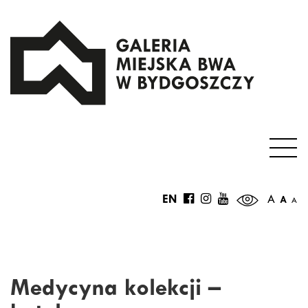
EN
A
A
A
Medycyna kolekcji –