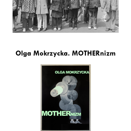
Olga Mokrzycka. MOTHERnizm