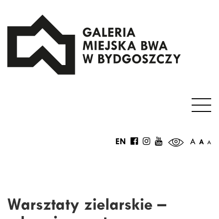
EN
A
A
A
Warsztaty zielarskie –