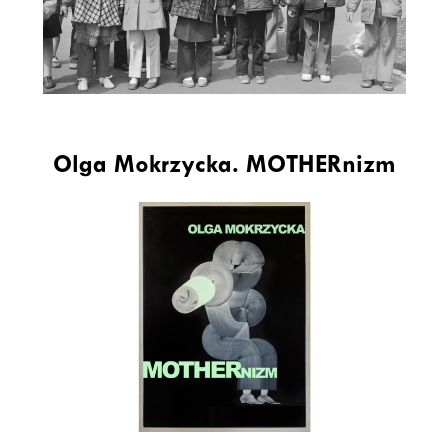
Olga Mokrzycka. MOTHERnizm