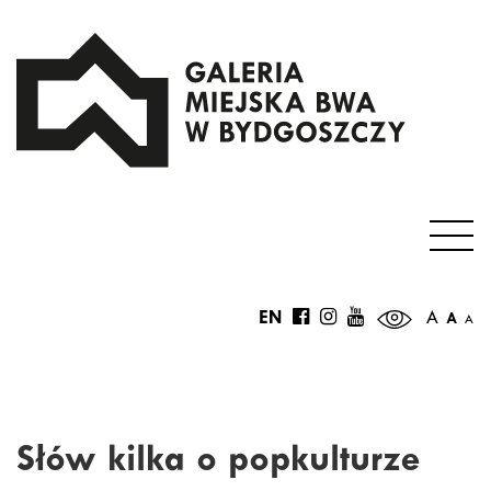
EN
A
A
A
Słów kilka o popkulturze