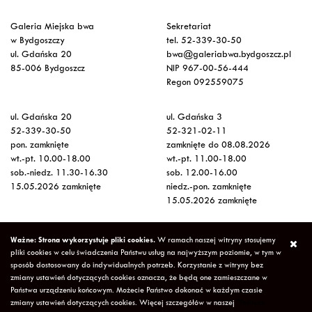
Galeria Miejska bwa
Sekretariat
w Bydgoszczy
tel. 52-339-30-50
ul. Gdańska 20
bwa@galeriabwa.bydgoszcz.pl
85-006 Bydgoszcz
NIP 967-00-56-444
Regon 092559075
ul. Gdańska 20
ul. Gdańska 3
52-339-30-50
52-321-02-11
pon. zamknięte
zamknięte do 08.08.2026
wt.-pt. 10.00-18.00
wt.-pt. 11.00-18.00
sob.-niedz. 11.30-16.30
sob. 12.00-16.00
15.05.2026 zamknięte
niedz.-pon. zamknięte
15.05.2026 zamknięte
Wstęp na wystawy
Ważne: Strona wykorzystuje pliki cookies.
W ramach naszej witryny stosujemy
bezpłatny
pliki cookies w celu świadczenia Państwu usług na najwyższym poziomie, w tym w
sposób dostosowany do indywidualnych potrzeb. Korzystanie z witryny bez
zmiany ustawień dotyczących cookies oznacza, że będą one zamieszczane w
Copyright © 2026 Galeria Miejska bwa w Bydgoszczy
Polityka
Państwa urządzeniu końcowym. Możecie Państwo dokonać w każdym czasie
Prywatności
Deklaracja Dostępności
Mapa strony
zmiany ustawień dotyczących cookies. Więcej szczegółów w naszej
"Polityce