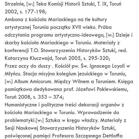
Strzelnie, [w:] Teka Komisji Historii Sztuki, T. IX, Toruń
2002, s. 177-198;
Ambona z kościoła Mariackiego na tle kultury
artystycznej Torunia początku XVII wieku. Próba
odczytania programu artystyczno-ideowego, [w:] Dzieje i
skarby kościoła Mariackiego w Toruniu. Materiały z
konferencji T.O. Stowarzyszenia Historyków Sztuki, red.
Katarzyna Kluczwajd, Toruń 2005, s. 295-320;
Przez oczy do duszy . Kościół pw. Św. Ignacego Loyoli w
Młyńcu. Stacja misyjna kolegium jezuickiego w Toruniu,
[w:] Album Amicorum. Między Wilnem a Toruniem. Księga
pamiątkowa dedykowana prof. Józefowi Poklewskiemu,
Toruń 2008, s. 353 – 374;
Humanistyczne i polityczne treści dekoracji organów z
kościoła Mariackiego w Toruniu. Wprowadzenie do
problematyki.[w:] Sztuka w kręgu władzy. Materiały z
Sesji Naukowej Stowarzyszenia Historyków Sztuki,
poświęconej pamięci Profesora Szczęsnego Dettloffa