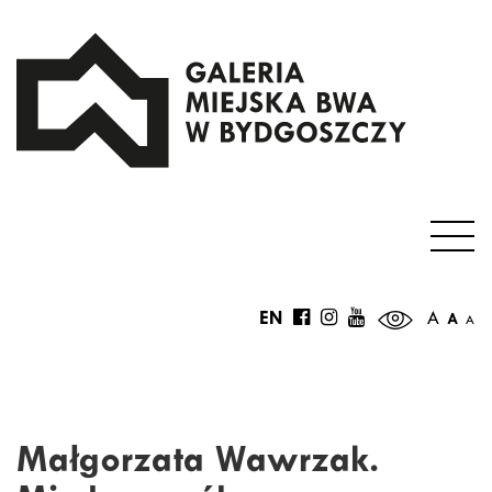
EN
A
A
A
Małgorzata Wawrzak.