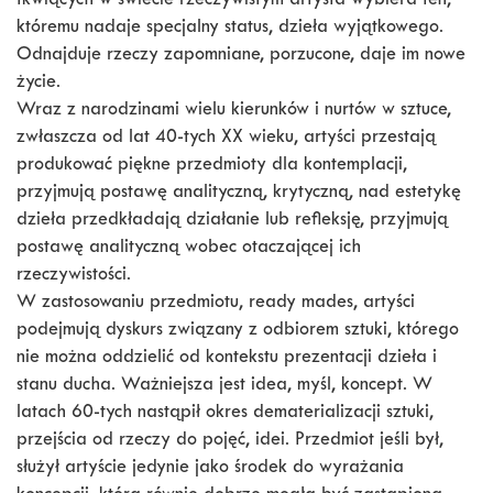
tkwiących w świecie rzeczywistym artysta wybiera ten,
któremu nadaje specjalny status, dzieła wyjątkowego.
Odnajduje rzeczy zapomniane, porzucone, daje im nowe
życie.
Wraz z narodzinami wielu kierunków i nurtów w sztuce,
zwłaszcza od lat 40-tych XX wieku, artyści przestają
produkować piękne przedmioty dla kontemplacji,
przyjmują postawę analityczną, krytyczną, nad estetykę
dzieła przedkładają działanie lub refleksję, przyjmują
postawę analityczną wobec otaczającej ich
rzeczywistości.
W zastosowaniu przedmiotu, ready mades, artyści
podejmują dyskurs związany z odbiorem sztuki, którego
nie można oddzielić od kontekstu prezentacji dzieła i
stanu ducha. Ważniejsza jest idea, myśl, koncept. W
latach 60-tych nastąpił okres dematerializacji sztuki,
przejścia od rzeczy do pojęć, idei. Przedmiot jeśli był,
służył artyście jedynie jako środek do wyrażania