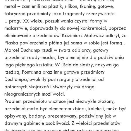
metal – zamienili na plastik, silikon, tkaninę, gotowe,
fabryczne przedmioty jako fragmenty rzeczywistości.
U progu XX wieku, poszukiwania czystej formy w
malarstwie, doprowadziły do nowej konkretności, poprzez
eliminowanie przedmiotów. Kazimierz Malewicz odkrył, że
Płaska powierzchnia płótna już sama w sobie jest formą .
Marcel Duchamp rzucił w twarz odbiorcy, gotowy
przedmiot ready-mades, bynajmniej nie dla podziwiania
jego pięknego kształtu. W liście do siostry, nazywa go
rzeźbą. Fontanna oraz inne gotowe przedmioty
Duchampa, uwolniły postrzegany przedmiot od
potocznych skojarzeń i stworzyły mu drogę
nieograniczonych możliwości.
Problem przedmiotu w sztuce jest niezwykle złożony,
przedmiot może być elementem zbioru, kolekcji, może być
opisywany, badany, prezentowany, podziwiany jak w
dawnym gabinecie osobliwości. Z wielości przedmiotów