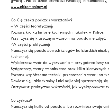
gwarą”. Na co dzień prowadzi Fundację Nitkomaniacy, p
www.nitkomaniacy.pl
Co Cię czeka podczas warsztatów?
– W części teoretycznej:
Poznasz krótką historię kuchennych makatek w Polsce.
Przyjrzysz się klasycznym wzorom na podstawie zdjęć.
-W części praktycznej:
Nauczysz się podstawowych ściegów hafciarskich niezb
kuchennej.
Wybierzesz wzór do wyszywania – przygotowaliśmy spe
Bydgoszczy, wzory współczesne oraz kilka klasycznych 
Poznasz współczesne techniki przenoszenia wzoru na tka
Dowiesz się, jakie tkaniny i nici najlepiej sprawdzają s
Otrzymasz praktyczne wskazówki, jak wyeksponować s
Co zyskasz?
Nauczysz się haftu od podstaw lub rozwiniesz swoje umie