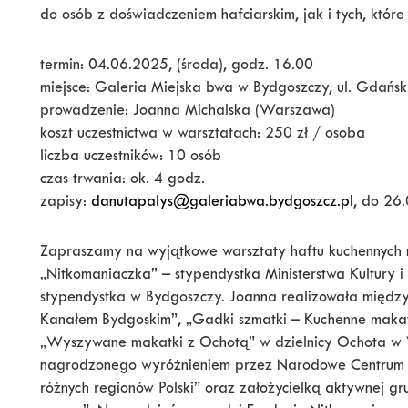
do osób z doświadczeniem hafciarskim, jak i tych, któ
termin: 04.06.2025, (środa), godz. 16.00
miejsce: Galeria Miejska bwa w Bydgoszczy, ul. Gdańs
prowadzenie: Joanna Michalska (Warszawa)
koszt uczestnictwa w warsztatach: 250 zł / osoba
liczba uczestników: 10 osób
czas trwania: ok. 4 godz.
zapisy:
danutapalys@galeriabwa.bydgoszcz.pl
, do 26
Zapraszamy na wyjątkowe warsztaty haftu kuchennych 
„Nitkomaniaczka” – stypendystka Ministerstwa Kultury 
stypendystka w Bydgoszczy. Joanna realizowała między
Kanałem Bydgoskim”, „Gadki szmatki – Kuchenne maka
„Wyszywane makatki z Ochotą” w dzielnicy Ochota w 
nagrodzonego wyróżnieniem przez Narodowe Centrum 
różnych regionów Polski” oraz założycielką aktywnej