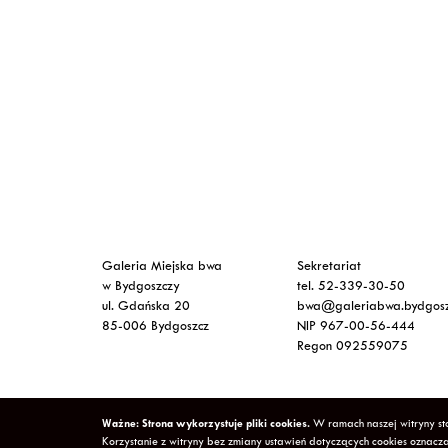
Galeria Miejska bwa
Sekretariat
w Bydgoszczy
tel. 52-339-30-50
ul. Gdańska 20
bwa@galeriabwa.bydgosz
85-006 Bydgoszcz
NIP 967-00-56-444
Regon 092559075
Ważne: Strona wykorzystuje pliki cookies.
W ramach naszej witryny sto
Copyright © 2026 Galeria Miejska bwa w Bydgoszczy
Po
Korzystanie z witryny bez zmiany ustawień dotyczących cookies ozna