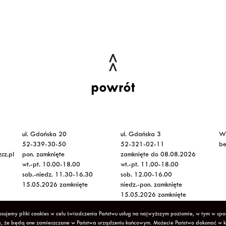
powrót
ul. Gdańska 20
ul. Gdańska 3
Ws
52-339-30-50
52-321-02-11
be
cz.pl
pon. zamknięte
zamknięte do 08.08.2026
wt.-pt. 10.00-18.00
wt.-pt. 11.00-18.00
sob.-niedz. 11.30-16.30
sob. 12.00-16.00
15.05.2026 zamknięte
niedz.-pon. zamknięte
15.05.2026 zamknięte
sujemy pliki cookies w celu świadczenia Państwu usług na najwyższym poziomie, w tym w sp
lityka Prywatności
Deklaracja Dostępności
Mapa strony
cza, że będą one zamieszczane w Państwa urządzeniu końcowym. Możecie Państwo dokonać w 