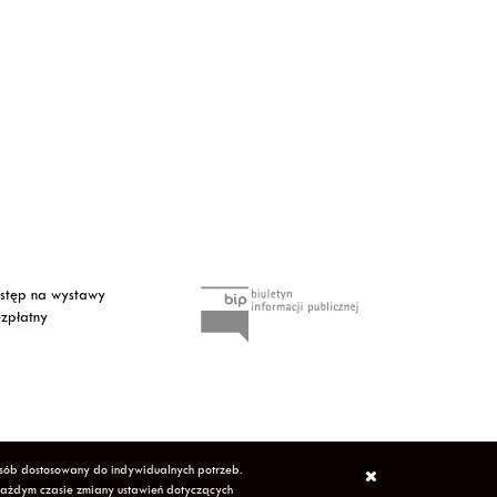
tęp na wystawy
zpłatny
osób dostosowany do indywidualnych potrzeb.
każdym czasie zmiany ustawień dotyczących