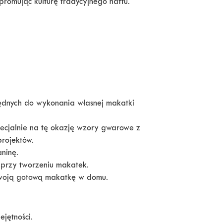
romując kulturę tradycyjnego haftu.
ędnych do wykonania własnej makatki
cjalnie na tę okazję wzory gwarowe z
projektów.
ninę.
ię przy tworzeniu makatek.
woją gotową makatkę w domu.
jętności.