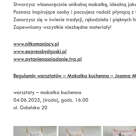
Stworzysz własnoręcznie unikalną makatkę, idealną jak
Poznasz inspirujące osoby i poczujesz radość płynącą z
Zanurzysz się w świecie tradycji, rękodzieła i pięknych 
Zapewniamy wszystkie niezbędne materiały!
www.nitkomaniacy.pl
www.expressbydgoski.pl
www.pytanienasniadanie.tvp.pl
Regulamin warsztatów – Makatka ku
chenna – Joanna M
warsztaty – makatka kuchenna
04.06.2025, (środa), godz. 16.00
ul. Gdańska 20