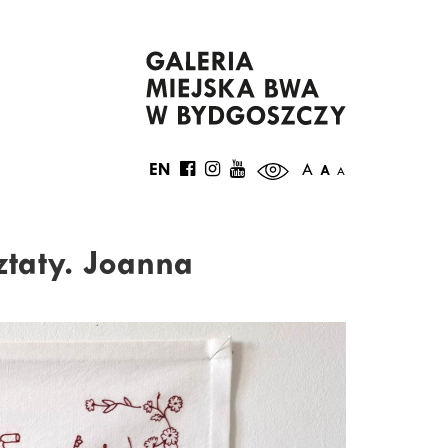
EN
A
A
A
taty. Joanna